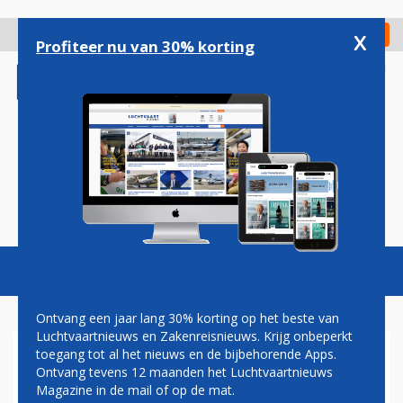
Overslaan
en
x
Digitaal Magazine
Registreer
Check in
naar
Profiteer nu van 30% korting
de
inhoud
gaan
Magazine
Podcasts
Vacatures
Toggl
naviga
Ontvang een jaar lang 30% korting op het beste van
Luchtvaartnieuws en Zakenreisnieuws. Krijg onbeperkt
toegang tot al het nieuws en de bijbehorende Apps.
ANA VLIEGT DEZE WINTER
Ontvang tevens 12 maanden het Luchtvaartnieuws
TOCH NAAR BRUSSEL;
Magazine in de mail of op de mat.