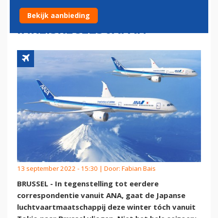
MOGELIJK OOK SOEPELERE
Bekijk aanbieding
INREISREGELS JAPAN
13 september 2022 - 15:30 | Door:
Fabian Bais
BRUSSEL - In tegenstelling tot eerdere
correspondentie vanuit ANA, gaat de Japanse
luchtvaartmaatschappij deze winter tóch vanuit