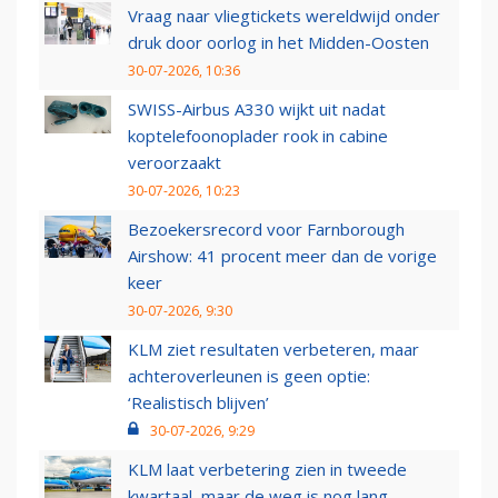
Vraag naar vliegtickets wereldwijd onder
druk door oorlog in het Midden-Oosten
30-07-2026, 10:36
SWISS-Airbus A330 wijkt uit nadat
koptelefoonoplader rook in cabine
veroorzaakt
30-07-2026, 10:23
Bezoekersrecord voor Farnborough
Airshow: 41 procent meer dan de vorige
keer
30-07-2026, 9:30
KLM ziet resultaten verbeteren, maar
achteroverleunen is geen optie:
‘Realistisch blijven’
30-07-2026, 9:29
KLM laat verbetering zien in tweede
kwartaal, maar de weg is nog lang