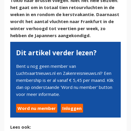
Tokio naar Brussel vliegen. Niet het hele seizoen:
het gaat om in totaal tien retourvluchten in de
weken in en rondom de kerstvakantie. Daarnaast
wordt het aantal vluchten naar Frankfurt in de
winter verhoogd tot veertien per week, zo
hebben de Japanners aangekondigd.
Dit artikel verder lezen?
Bent u nog geen member van
Luchtvaartnieuws.nl en Zakenreisnieuws.nl? Een
membership is er al vanaf € 5,45 per maand. Klik
dan op onderstaande 'Word nu member' button
voor meer informatie.
Word nu member
Inloggen
Lees ook: