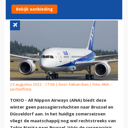
DÜSSELDORF
Bekijk aanbieding
23 augustus 2022 - 17:06 | Door:
Fabian Bais
| Foto: ANA
(archieffoto)
TOKIO - All Nippon Airways (ANA) biedt deze
winter geen passagiersvluchten naar Brussel en
Düsseldorf aan. In het huidige zomerseizoen
vliegt de maatschappij nog wel rechtstreeks van
Tokio Narita naar Brussel. Vóór de coronacrisis