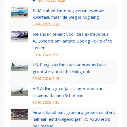
30-07-2026, 9:29
KLM laat verbetering zien in tweede
kwartaal, maar de weg is nog lang
30-07-2026, 8:22
Icelandair tekent voor zes extra Airbus
A320neo's om laatste Boeing 757's af te
lossen
30-07-2026, 6:52
US-Bangla Airlines aan vooravond van
grootste vlootuitbreiding ooit
30-07-2026, 6:45
AIS Airlines gaat jaar langer door met
lijndienst binnen Schotland
30-07-2026, 6:30
Airbus handhaaft groeiprognoses na sterk
halfjaar: eind volgend jaar 75 A320neo’s
per maand