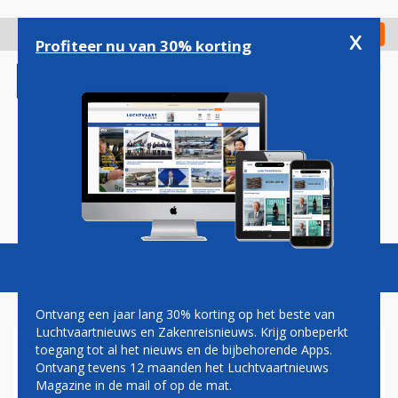
Overslaan
en
x
Digitaal Magazine
Registreer
Check in
naar
Profiteer nu van 30% korting
de
inhoud
gaan
Magazine
Podcasts
Vacatures
Toggl
naviga
Ontvang een jaar lang 30% korting op het beste van
Luchtvaartnieuws en Zakenreisnieuws. Krijg onbeperkt
toegang tot al het nieuws en de bijbehorende Apps.
ANA VLIEGT DEZE WINTER
Ontvang tevens 12 maanden het Luchtvaartnieuws
NIET OP BRUSSEL EN
Magazine in de mail of op de mat.