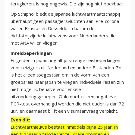
terugkeren, is nog ongewis. Die zijn nog niet boekbaar.
Op Schiphol biedt de Japanse luchtvaartmaatschappij
überhaupt geen passagiersvluchten aan. Pre-corona
waren Brussel en Düsseldorf daarom de
dichtstbijzijnde luchthavens voor Nederlanders die
met ANA willen vliegen.
Inreisbeperkingen
Er gelden in Japan nog altijd strenge reisbeperkingen
voor reizigers uit Nederland en andere EU-landen. Zo
is het alleen toegestaan om in de vorm van een
groepsreis naar Japan te vliegen: individuele reizen zijn
niet mogelijk, behalve voor enkele
uitzonderingsgroepen. Ook moet er een negatieve
PCR-test overhandigd worden die niet ouder is dan 72
uur, en daarnaast blijft een visumaanvraag verplicht.
Even dit:
Luchtvaartnieuws bestaat inmiddels bijna 25 jaar. In
een tijd waarin talloze vergelijkbare bronnen en