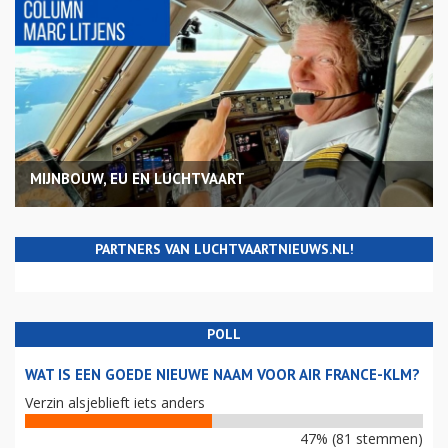
MIJNBOUW, EU EN LUCHTVAART
PARTNERS VAN LUCHTVAARTNIEUWS.NL!
POLL
WAT IS EEN GOEDE NIEUWE NAAM VOOR AIR FRANCE-KLM?
Verzin alsjeblieft iets anders
47% (81 stemmen)