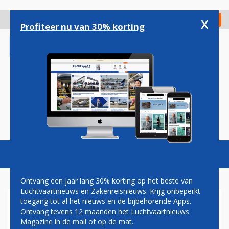
Overslaan
en
x
Digitaal Magazine
Registreer
Check in
naar
Profiteer nu van 30% korting
de
inhoud
gaan
Magazine
Podcasts
Vacatures
Toggl
naviga
Ontvang een jaar lang 30% korting op het beste van
Luchtvaartnieuws en Zakenreisnieuws. Krijg onbeperkt
toegang tot al het nieuws en de bijbehorende Apps.
ANA START LIJNDIENST
Ontvang tevens 12 maanden het Luchtvaartnieuws
TUSSEN TOKIO EN PERTH
Magazine in de mail of op de mat.