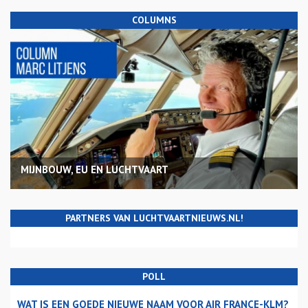
COLUMNS
MIJNBOUW, EU EN LUCHTVAART
PARTNERS VAN LUCHTVAARTNIEUWS.NL!
POLL
WAT IS EEN GOEDE NIEUWE NAAM VOOR AIR FRANCE-KLM?