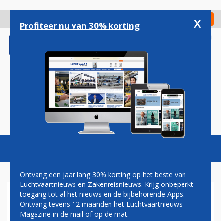
Overslaan
en
x
Digitaal Magazine
Registreer
Check in
naar
Profiteer nu van 30% korting
de
inhoud
gaan
Magazine
Podcasts
Vacatures
Toggl
naviga
Ontvang een jaar lang 30% korting op het beste van
Luchtvaartnieuws en Zakenreisnieuws. Krijg onbeperkt
toegang tot al het nieuws en de bijbehorende Apps.
JAL WIL NOG DEZE MAAND
Ontvang tevens 12 maanden het Luchtvaartnieuws
2,5 MILJARD EURO LENEN
Magazine in de mail of op de mat.