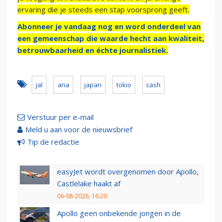
ervaring die je steeds een stap voorsprong geeft.
Abonneer je vandaag nog en word onderdeel van
een gemeenschap die waarde hecht aan kwaliteit,
betrouwbaarheid en échte journalistiek.
jal
ana
japan
tokio
cash
Verstuur per e-mail
Meld u aan voor de nieuwsbrief
Tip de redactie
easyJet wordt overgenomen door Apollo,
Castlelake haakt af
06-08-2026, 16:20
Apollo geen onbekende jongen in de