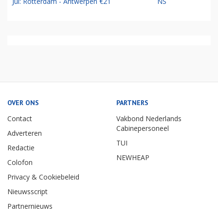
Jul: Rotterdam - Antwerpen €21
NS
OVER ONS
PARTNERS
Contact
Vakbond Nederlands
Cabinepersoneel
Adverteren
TUI
Redactie
NEWHEAP
Colofon
Privacy & Cookiebeleid
Nieuwsscript
Partnernieuws