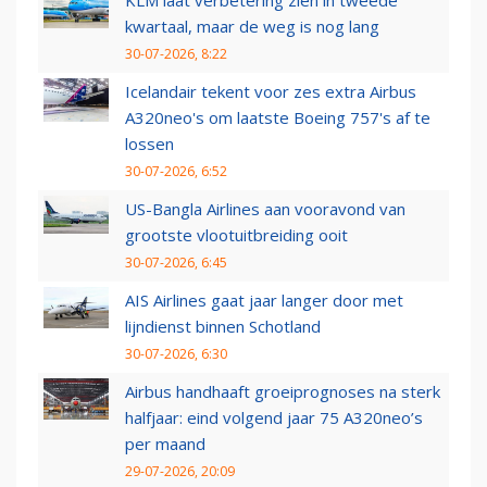
KLM laat verbetering zien in tweede
kwartaal, maar de weg is nog lang
30-07-2026, 8:22
Icelandair tekent voor zes extra Airbus
A320neo's om laatste Boeing 757's af te
lossen
30-07-2026, 6:52
US-Bangla Airlines aan vooravond van
grootste vlootuitbreiding ooit
30-07-2026, 6:45
AIS Airlines gaat jaar langer door met
lijndienst binnen Schotland
30-07-2026, 6:30
Airbus handhaaft groeiprognoses na sterk
halfjaar: eind volgend jaar 75 A320neo’s
per maand
29-07-2026, 20:09