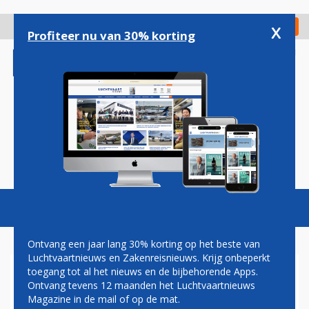
Overslaan
en
x
Digitaal Magazine
Registreer
Check in
naar
Profiteer nu van 30% korting
de
inhoud
gaan
Magazine
Podcasts
Vacatures
Toggl
naviga
Ontvang een jaar lang 30% korting op het beste van
Luchtvaartnieuws en Zakenreisnieuws. Krijg onbeperkt
toegang tot al het nieuws en de bijbehorende Apps.
ANA
Ontvang tevens 12 maanden het Luchtvaartnieuws
Magazine in de mail of op de mat.