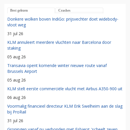
Best gelezen
Crashes
Donkere wolken boven IndiGo: prijsvechter doet widebody-
vloot weg
31 jul 26
KLM annuleert meerdere vluchten naar Barcelona door
staking
05 aug 26
Transavia opent komende winter nieuwe route vanaf
Brussels Airport
05 aug 26
KLM stelt eerste commerciële vlucht met Airbus A350-900 uit
06 aug 26
Voormalig financieel directeur KLM Erik Swelheim aan de slag
bij ProRail
31 jul 26
Groningen vanaf nu verbonden met Esbjerg: 'scheelt zeven