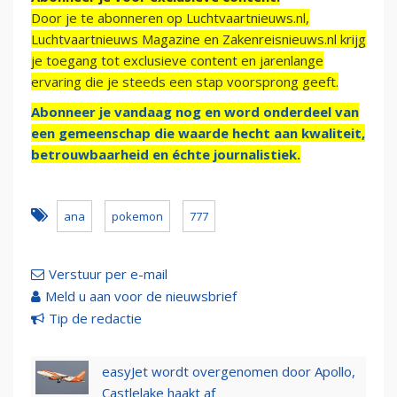
Door je te abonneren op Luchtvaartnieuws.nl,
Luchtvaartnieuws Magazine en Zakenreisnieuws.nl krijg
je toegang tot exclusieve content en jarenlange
ervaring die je steeds een stap voorsprong geeft.
Abonneer je vandaag nog en word onderdeel van
een gemeenschap die waarde hecht aan kwaliteit,
betrouwbaarheid en échte journalistiek.
ana
pokemon
777
Verstuur per e-mail
Meld u aan voor de nieuwsbrief
Tip de redactie
easyJet wordt overgenomen door Apollo,
Castlelake haakt af