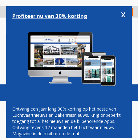
Overslaan
en
x
Digitaal Magazine
Registreer
Check in
naar
Profiteer nu van 30% korting
de
inhoud
gaan
Magazine
Podcasts
Vacatures
Toggl
naviga
Ontvang een jaar lang 30% korting op het beste van
Luchtvaartnieuws en Zakenreisnieuws. Krijg onbeperkt
toegang tot al het nieuws en de bijbehorende Apps.
OP DEZE ROUTES ZET ANA
Ontvang tevens 12 maanden het Luchtvaartnieuws
NIEUWE POKÉMON-777 IN
Magazine in de mail of op de mat.