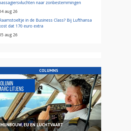
passagiersvluchten naar zonbestemmingen
04 aug 26
Raamstoeltje in de Business Class? Bij Lufthansa
kost dat 170 euro extra
05 aug 26
COLUMNS
MIJNBOUW, EU EN LUCHTVAART