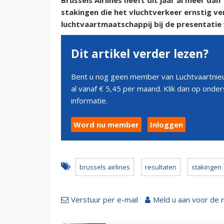
Brussels Airlines heeft dit jaar al meer da
stakingen die het vluchtverkeer ernstig v
luchtvaartmaatschappij bij de presentatie 
Dit artikel verder lezen?
Bent u nog geen member van Luchtvaartnieu
al vanaf € 5,45 per maand. Klik dan op ond
informatie.
Word nu member
Inloggen
brussels airlines
resultaten
stakingen
Verstuur per e-mail
Meld u aan voor de 