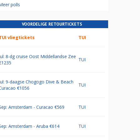
Meer polls
VOORDELIGE RETOURTICKETS
TUI vliegtickets
TUI
Jul: 8-dg cruise Oost Middellandse Zee
TUI
€1235
Jul: 9-daagse Chogogo Dive & Beach
TUI
Curacao €1056
Sep: Amsterdam - Curacao €569
TUI
Sep: Amsterdam - Aruba €614
TUI