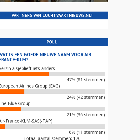
PARTNERS VAN LUCHTVAARTNIEUWS.NL!
POLL
WAT IS EEN GOEDE NIEUWE NAAM VOOR AIR
FRANCE-KLM?
Verzin alsjeblieft iets anders
47% (81 stemmen)
European Airlines Group (EAG)
24% (42 stemmen)
The Blue Group
21% (36 stemmen)
Air-France-KLM-SAS(-TAP)
6% (11 stemmen)
Totaal aantal stemmen: 170