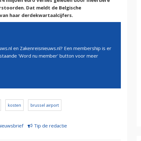
n 14 miljoen euro verlies geleden door meerdere
erstoorden. Dat meldt de Belgische
van haar derdekwartaalcijfers.
ws.nl en Zakenreisnieuws.nl? Een membership is er
erstaande 'Word nu member' button voor meer
kosten
brussel airport
nieuwsbrief
Tip de redactie