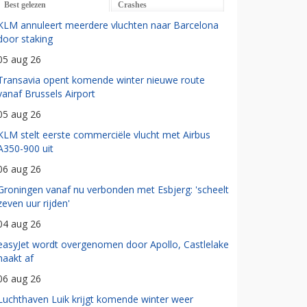
Best gelezen
Crashes
KLM annuleert meerdere vluchten naar Barcelona
door staking
05 aug 26
Transavia opent komende winter nieuwe route
vanaf Brussels Airport
05 aug 26
KLM stelt eerste commerciële vlucht met Airbus
A350-900 uit
06 aug 26
Groningen vanaf nu verbonden met Esbjerg: 'scheelt
zeven uur rijden'
04 aug 26
easyJet wordt overgenomen door Apollo, Castlelake
haakt af
06 aug 26
Luchthaven Luik krijgt komende winter weer