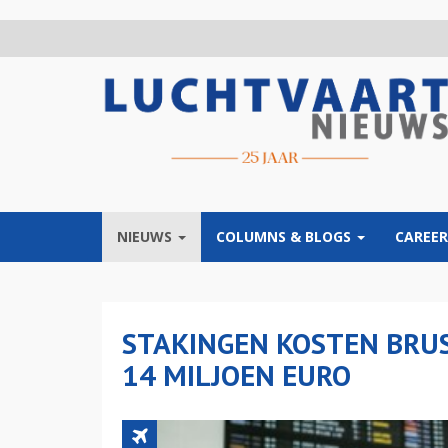
Overslaan
en
naar
de
inhoud
gaan
NIEUWS
COLUMNS & BLOGS
CAREER
STAKINGEN KOSTEN BRUSS
14 MILJOEN EURO