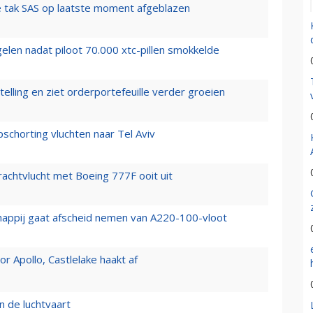
 tak SAS op laatste moment afgeblazen
elen nadat piloot 70.000 xtc-pillen smokkelde
elling en ziet orderportefeuille verder groeien
chorting vluchten naar Tel Aviv
vrachtvlucht met Boeing 777F ooit uit
happij gaat afscheid nemen van A220-100-vloot
 Apollo, Castlelake haakt af
n de luchtvaart