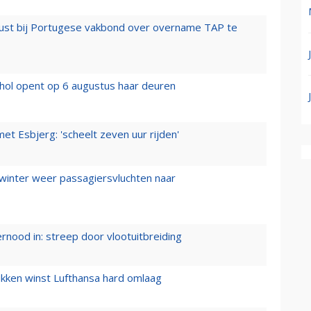
rust bij Portugese vakbond over overname TAP te
hol opent op 6 augustus haar deuren
t Esbjerg: 'scheelt zeven uur rijden'
 winter weer passagiersvluchten naar
ernood in: streep door vlootuitbreiding
ukken winst Lufthansa hard omlaag