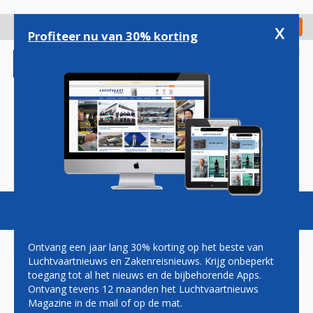
Overslaan
en
x
Digitaal Magazine
Registreer
Check in
naar
Profiteer nu van 30% korting
de
inhoud
gaan
Magazine
Podcasts
Vacatures
Toggl
naviga
Ontvang een jaar lang 30% korting op het beste van
Luchtvaartnieuws en Zakenreisnieuws. Krijg onbeperkt
toegang tot al het nieuws en de bijbehorende Apps.
BRUSSEL AIRPORT
Ontvang tevens 12 maanden het Luchtvaartnieuws
Magazine in de mail of op de mat.