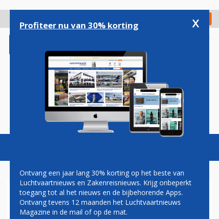
Overslaan
en
x
Digitaal Magazine
Registreer
Check in
naar
Profiteer nu van 30% korting
de
inhoud
gaan
Magazine
Podcasts
Vacatures
Toggl
naviga
Ontvang een jaar lang 30% korting op het beste van
Luchtvaartnieuws en Zakenreisnieuws. Krijg onbeperkt
toegang tot al het nieuws en de bijbehorende Apps.
BRUSSELS AIRPORT TELT NU
Ontvang tevens 12 maanden het Luchtvaartnieuws
AL MEER REIZIGERS DAN IN
Magazine in de mail of op de mat.