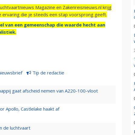
Luchtvaartnieuws Magazine en Zakenreisnieuws.nl krijg
e ervaring die je steeds een stap voorsprong geeft.
el van een gemeenschap die waarde hecht aan
listiek.
nieuwsbrief
Tip de redactie
happij gaat afscheid nemen van A220-100-vloot
 Apollo, Castlelake haakt af
n de luchtvaart