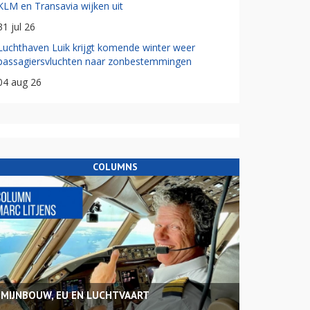
KLM en Transavia wijken uit
31 jul 26
Luchthaven Luik krijgt komende winter weer
passagiersvluchten naar zonbestemmingen
04 aug 26
COLUMNS
MIJNBOUW, EU EN LUCHTVAART