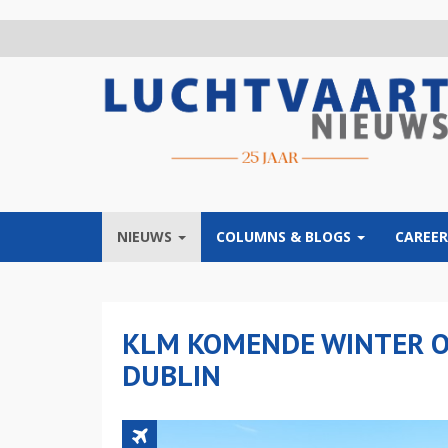
Overslaan
en
naar
de
inhoud
gaan
NIEUWS
COLUMNS & BLOGS
CAREER
KLM KOMENDE WINTER 
DUBLIN