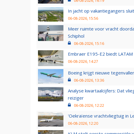
06-08-2026, 16:19
In jacht op vakantiegangers slui
06-08-2026, 15:56
Meer ruimte voor vracht doorda
Schiphol
06-08-2026, 15:16
Embraer E195-E2 biedt LATAM k
06-08-2026, 14:27
Boeing krijgt nieuwe tegenvall
06-08-2026, 13:36
Analyse kwartaalcijfers: Dat vl
reiziger
06-08-2026, 12:22
'Oekraïense vrachtvliegtuig in Le
06-08-2026, 12:20
KLM stelt eerste commerciële v