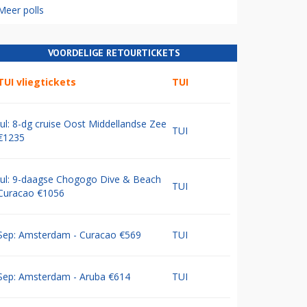
Meer polls
VOORDELIGE RETOURTICKETS
TUI vliegtickets
TUI
Jul: 8-dg cruise Oost Middellandse Zee
TUI
€1235
Jul: 9-daagse Chogogo Dive & Beach
TUI
Curacao €1056
Sep: Amsterdam - Curacao €569
TUI
Sep: Amsterdam - Aruba €614
TUI