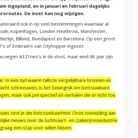
 ingepland, en in januari en februari dagelijks
eroroutes. De inzet kan nog wijzigen.
iteraard ook in op veel bestemmingen waarnaar al
 zoals Kopenhagen, Londen Heathrow, Manchester,
 Berlijn, Billund, Boedapest en Barcelona. Op een groot
's of Embraers van Cityhopper ingezet.
 negen A321neo's in de vloot, maar eind dit jaar zijn
r. In een tijd waarin talloze vergelijkbare bronnen en
acht schreeuwen, is het belangrijk om betrouwbare
ngen, maar ook perspectief en verhalen die er echt toe
ieuws vind je die betrouwbaarheid. Onze toewijding aan
ijke nieuws over de luchtvaart- en (zaken)reisindustrie
raag een stap voor willen blijven.