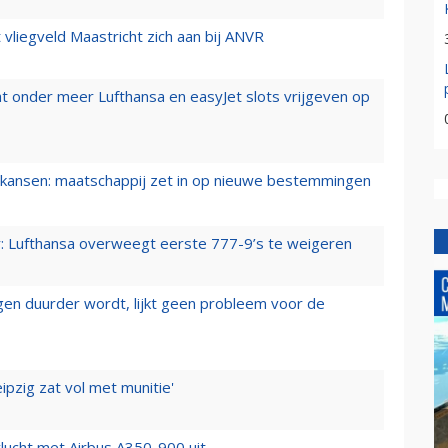
t vliegveld Maastricht zich aan bij ANVR
t onder meer Lufthansa en easyJet slots vrijgeven op
ansen: maatschappij zet in op nieuwe bestemmingen
er: Lufthansa overweegt eerste 777-9’s te weigeren
iegen duurder wordt, lijkt geen probleem voor de
ipzig zat vol met munitie'
lucht met Airbus A350-900 uit