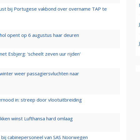
rust bij Portugese vakbond over overname TAP te
hol opent op 6 augustus haar deuren
t Esbjerg: 'scheelt zeven uur rijden'
 winter weer passagiersvluchten naar
ernood in: streep door vlootuitbreiding
ukken winst Lufthansa hard omlaag
 bij cabinepersoneel van SAS Noorwegen