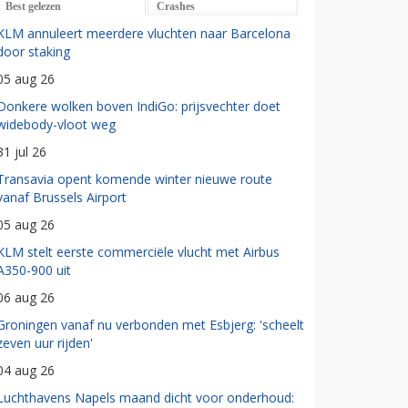
Best gelezen
Crashes
KLM annuleert meerdere vluchten naar Barcelona
door staking
05 aug 26
Donkere wolken boven IndiGo: prijsvechter doet
widebody-vloot weg
31 jul 26
Transavia opent komende winter nieuwe route
vanaf Brussels Airport
05 aug 26
KLM stelt eerste commerciële vlucht met Airbus
A350-900 uit
06 aug 26
Groningen vanaf nu verbonden met Esbjerg: 'scheelt
zeven uur rijden'
04 aug 26
Luchthavens Napels maand dicht voor onderhoud: