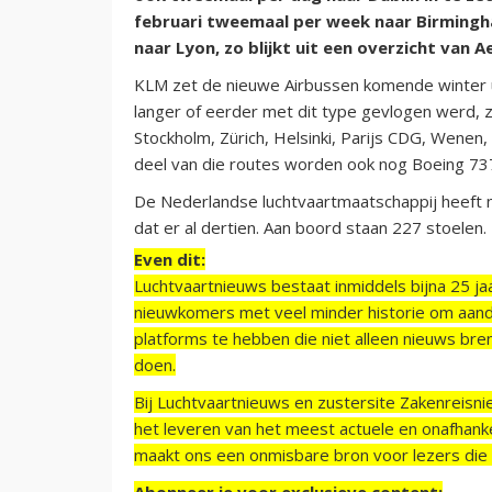
februari tweemaal per week naar Birmingham
naar Lyon, zo blijkt uit een overzicht van A
KLM zet de nieuwe Airbussen komende winter u
langer of eerder met dit type gevlogen werd,
Stockholm, Zürich, Helsinki, Parijs CDG, Wenen,
deel van die routes worden ook nog Boeing 737
De Nederlandse luchtvaartmaatschappij heeft nu
dat er al dertien. Aan boord staan 227 stoelen.
Even dit:
Luchtvaartnieuws bestaat inmiddels bijna 25 jaa
nieuwkomers met veel minder historie om aand
platforms te hebben die niet alleen nieuws bre
doen.
Bij Luchtvaartnieuws en zustersite Zakenreisn
het leveren van het meest actuele en onafhankel
maakt ons een onmisbare bron voor lezers die g
Abonneer je voor exclusieve content: