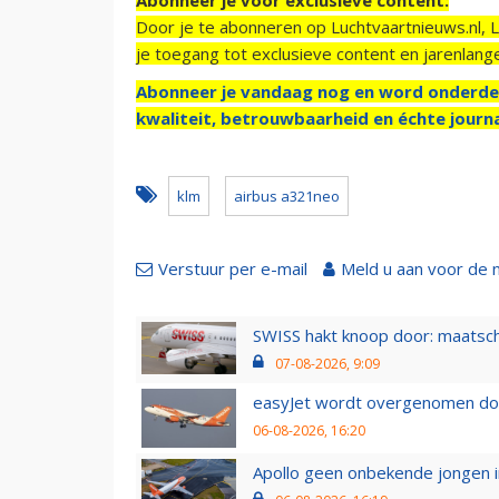
Door je te abonneren op Luchtvaartnieuws.nl, 
je toegang tot exclusieve content en jarenlang
Abonneer je vandaag nog en word onderde
kwaliteit, betrouwbaarheid en échte journa
klm
airbus a321neo
Verstuur per e-mail
Meld u aan voor de 
SWISS hakt knoop door: maatsc
07-08-2026, 9:09
easyJet wordt overgenomen door
06-08-2026, 16:20
Apollo geen onbekende jongen i