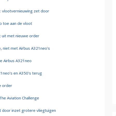
l: vlootvernieuwing zet door
o toe aan de vloot
t uit met nieuwe order
, niet met Airbus A321neo's
de Airbus A321neo
321neo’s en A350’s terug
e order
The Aviation Challenge
door inzet grotere vliegtuigen