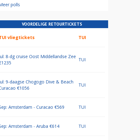
Meer polls
VOORDELIGE RETOURTICKETS
TUI vliegtickets
TUI
Jul: 8-dg cruise Oost Middellandse Zee
TUI
€1235
Jul: 9-daagse Chogogo Dive & Beach
TUI
Curacao €1056
Sep: Amsterdam - Curacao €569
TUI
Sep: Amsterdam - Aruba €614
TUI