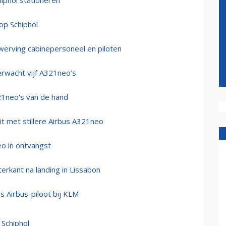
iphol stationeren
p Schiphol
 werving cabinepersoneel en piloten
erwacht vijf A321neo’s
321neo's van de hand
t met stillere Airbus A321neo
eo in ontvangst
rkant na landing in Lissabon
s Airbus-piloot bij KLM
Schiphol