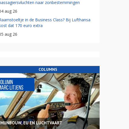
passagiersvluchten naar zonbestemmingen
04 aug 26
Raamstoeltje in de Business Class? Bij Lufthansa
kost dat 170 euro extra
05 aug 26
COLUMNS
MIJNBOUW, EU EN LUCHTVAART