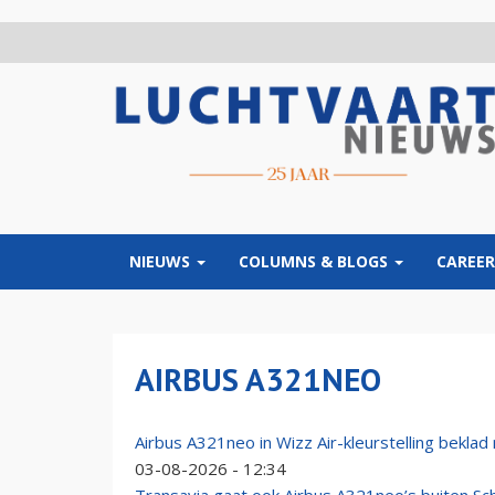
Overslaan
en
naar
de
inhoud
gaan
NIEUWS
COLUMNS & BLOGS
CAREER
AIRBUS A321NEO
Airbus A321neo in Wizz Air-kleurstelling beklad 
03-08-2026 - 12:34