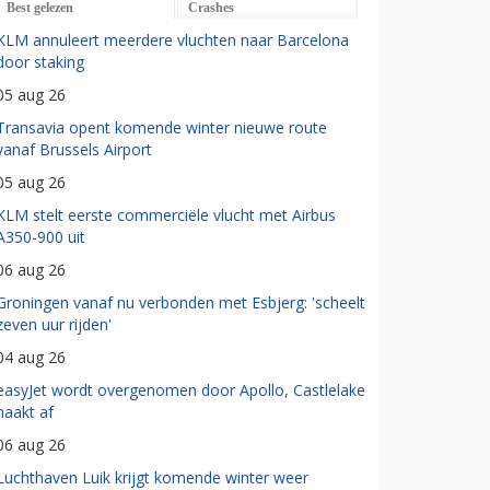
Best gelezen
Crashes
KLM annuleert meerdere vluchten naar Barcelona
door staking
05 aug 26
Transavia opent komende winter nieuwe route
vanaf Brussels Airport
05 aug 26
KLM stelt eerste commerciële vlucht met Airbus
A350-900 uit
06 aug 26
Groningen vanaf nu verbonden met Esbjerg: 'scheelt
zeven uur rijden'
04 aug 26
easyJet wordt overgenomen door Apollo, Castlelake
haakt af
06 aug 26
Luchthaven Luik krijgt komende winter weer