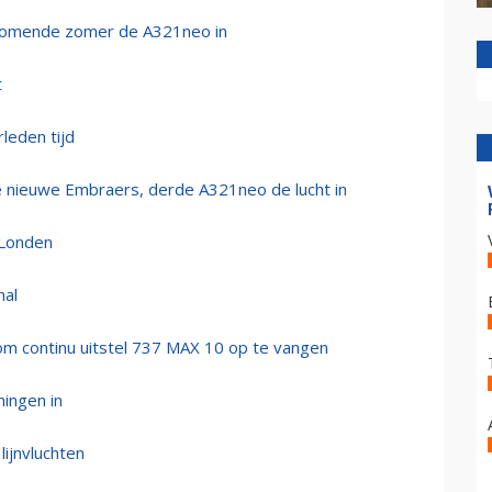
komende zomer de A321neo in
t
leden tijd
 nieuwe Embraers, derde A321neo de lucht in
 Londen
hal
om continu uitstel 737 MAX 10 op te vangen
ingen in
ijnvluchten