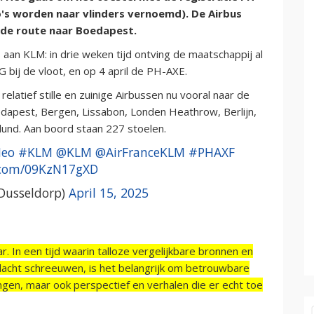
s worden naar vlinders vernoemd). De Airbus
p de route naar Boedapest.
aan KLM: in drie weken tijd ontving de maatschappij al
ij de vloot, en op 4 april de PH-AXE.
latief stille en zuinige Airbussen nu vooral naar de
apest, Bergen, Lissabon, Londen Heathrow, Berlijn,
llund. Aan boord staan 227 stoelen.
eo
#KLM
@KLM
@AirFranceKLM
#PHAXF
r.com/09KzN17gXD
Dusseldorp)
April 15, 2025
r. In een tijd waarin talloze vergelijkbare bronnen en
acht schreeuwen, is het belangrijk om betrouwbare
ngen, maar ook perspectief en verhalen die er echt toe