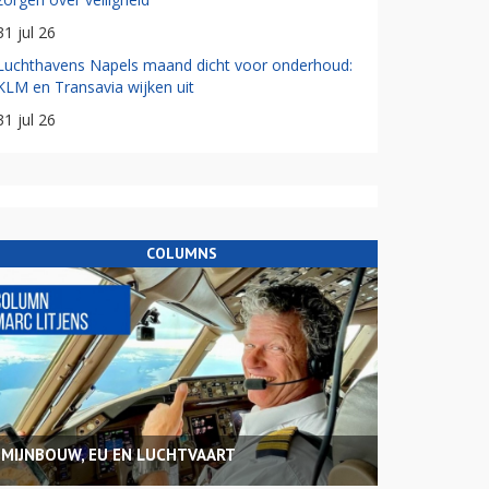
31 jul 26
Luchthavens Napels maand dicht voor onderhoud:
KLM en Transavia wijken uit
31 jul 26
COLUMNS
MIJNBOUW, EU EN LUCHTVAART