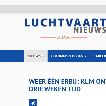
Overslaan
en
naar
de
inhoud
gaan
NIEUWS
COLUMNS & BLOGS
CAREER
WEER ÉÉN ERBIJ: KLM O
DRIE WEKEN TIJD