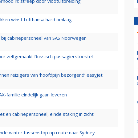
ernood in: streep door vlootuitbreiding
ukken winst Lufthansa hard omlaag
 bij cabinepersoneel van SAS Noorwegen
voor zelfgemaakt Russisch passagierstoestel
nen reizigers van ‘hoofdpijn bezorgend’ easyJet
X-familie eindelijk gaan leveren
t en cabinepersoneel, einde staking in zicht
mende winter tussenstop op route naar Sydney