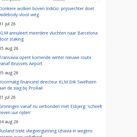
Donkere wolken boven IndiGo: prijsvechter doet
widebody-vloot weg
31 jul 26
KLM annuleert meerdere vluchten naar Barcelona
door staking
05 aug 26
Transavia opent komende winter nieuwe route
vanaf Brussels Airport
05 aug 26
Voormalig financieel directeur KLM Erik Swelheim
aan de slag bij ProRail
31 jul 26
Groningen vanaf nu verbonden met Esbjerg: 'scheelt
zeven uur rijden'
04 aug 26
Rusland trekt vliegvergunning Izhavia in wegens
zorgen over veiligheid