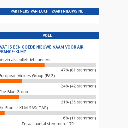
PARTNERS VAN LUCHTVAARTNIEUWS.NL!
POLL
WAT IS EEN GOEDE NIEUWE NAAM VOOR AIR
FRANCE-KLM?
Verzin alsjeblieft iets anders
47% (81 stemmen)
European Airlines Group (EAG)
24% (42 stemmen)
The Blue Group
21% (36 stemmen)
Air-France-KLM-SAS(-TAP)
6% (11 stemmen)
Totaal aantal stemmen: 170