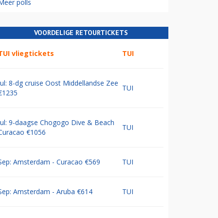
Meer polls
VOORDELIGE RETOURTICKETS
TUI vliegtickets
TUI
Jul: 8-dg cruise Oost Middellandse Zee
TUI
€1235
Jul: 9-daagse Chogogo Dive & Beach
TUI
Curacao €1056
Sep: Amsterdam - Curacao €569
TUI
Sep: Amsterdam - Aruba €614
TUI