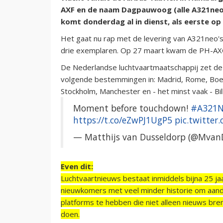
AXF en de naam Dagpauwoog (alle A321neo'
komt donderdag al in dienst, als eerste o
Het gaat nu rap met de levering van A321neo's 
drie exemplaren. Op 27 maart kwam de PH-AXG b
De Nederlandse luchtvaartmaatschappij zet de re
volgende bestemmingen in:
Madrid, Rome, Boed
Stockholm, Manchester en - het minst vaak - Bi
Moment before touchdown!
#A321N
https://t.co/eZwPJ1UgP5
pic.twitte
— Matthijs van Dusseldorp (@Mvan
Even dit:
Luchtvaartnieuws bestaat inmiddels bijna 25 jaa
nieuwkomers met veel minder historie om aand
platforms te hebben die niet alleen nieuws bre
doen.