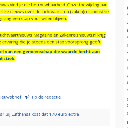
ieuws vind je die betrouwbaarheid. Onze toewijding aan
ijke nieuws over de luchtvaart- en (zaken)reisindustrie
raag een stap voor willen blijven.
Luchtvaartnieuws Magazine en Zakenreisnieuws.nl krijg
e ervaring die je steeds een stap voorsprong geeft.
el van een gemeenschap die waarde hecht aan
listiek.
nieuwsbrief
Tip de redactie
s? Bij Lufthansa kost dat 170 euro extra