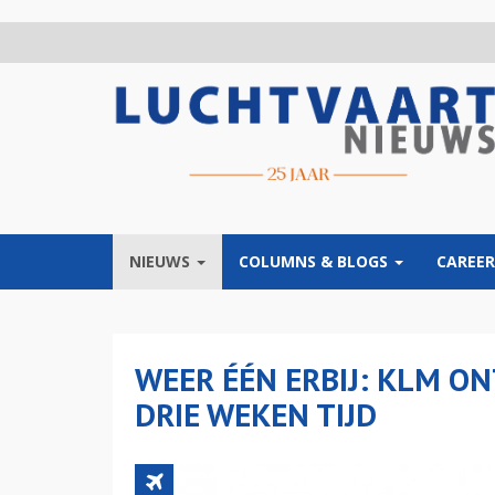
Overslaan
en
naar
de
inhoud
gaan
NIEUWS
COLUMNS & BLOGS
CAREER
WEER ÉÉN ERBIJ: KLM O
DRIE WEKEN TIJD