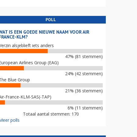
POLL
WAT IS EEN GOEDE NIEUWE NAAM VOOR AIR
FRANCE-KLM?
Verzin alsjeblieft iets anders
47% (81 stemmen)
European Airlines Group (EAG)
24% (42 stemmen)
The Blue Group
21% (36 stemmen)
Air-France-KLM-SAS(-TAP)
6% (11 stemmen)
Totaal aantal stemmen: 170
Meer polls