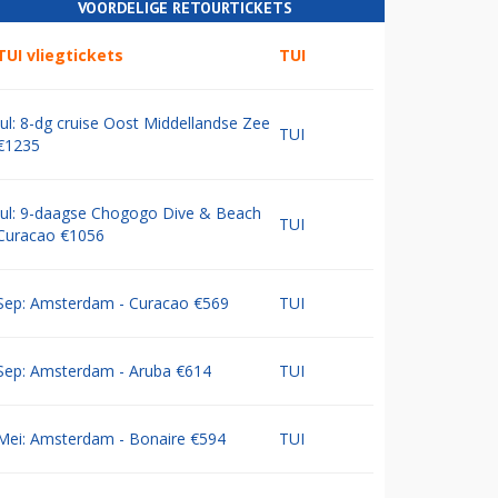
VOORDELIGE RETOURTICKETS
TUI vliegtickets
TUI
Jul: 8-dg cruise Oost Middellandse Zee
TUI
€1235
Jul: 9-daagse Chogogo Dive & Beach
TUI
Curacao €1056
Sep: Amsterdam - Curacao €569
TUI
Sep: Amsterdam - Aruba €614
TUI
Mei: Amsterdam - Bonaire €594
TUI