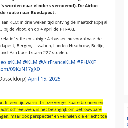
s worden naar vlinders vernoemd). De Airbus
p de route naar Boedapest.
aan KLM: in drie weken tijd ontving de maatschappij al
ij de vloot, en op 4 april de PH-AXE.
latief stille en zuinige Airbussen nu vooral naar de
apest, Bergen, Lissabon, Londen Heathrow, Berlijn,
llund. Aan boord staan 227 stoelen.
eo
#KLM
@KLM
@AirFranceKLM
#PHAXF
r.com/09KzN17gXD
Dusseldorp)
April 15, 2025
r. In een tijd waarin talloze vergelijkbare bronnen en
acht schreeuwen, is het belangrijk om betrouwbare
ngen, maar ook perspectief en verhalen die er echt toe