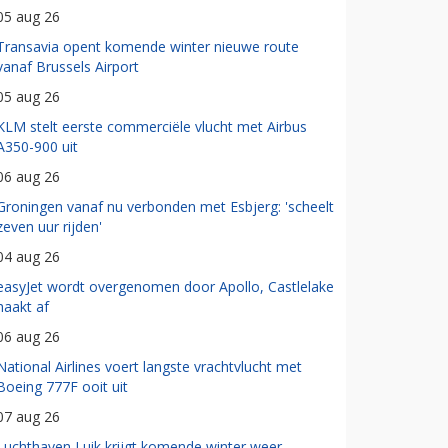
05 aug 26
Transavia opent komende winter nieuwe route
vanaf Brussels Airport
05 aug 26
KLM stelt eerste commerciële vlucht met Airbus
A350-900 uit
06 aug 26
Groningen vanaf nu verbonden met Esbjerg: 'scheelt
zeven uur rijden'
04 aug 26
easyJet wordt overgenomen door Apollo, Castlelake
haakt af
06 aug 26
National Airlines voert langste vrachtvlucht met
Boeing 777F ooit uit
07 aug 26
Luchthaven Luik krijgt komende winter weer