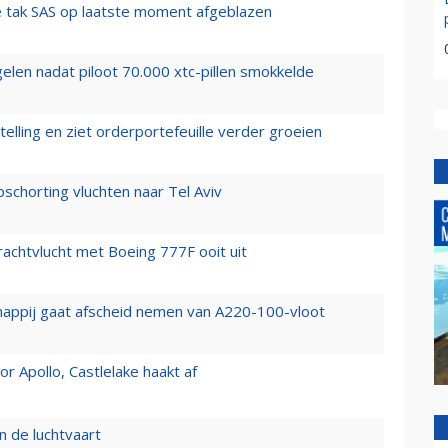
 tak SAS op laatste moment afgeblazen
elen nadat piloot 70.000 xtc-pillen smokkelde
elling en ziet orderportefeuille verder groeien
chorting vluchten naar Tel Aviv
vrachtvlucht met Boeing 777F ooit uit
happij gaat afscheid nemen van A220-100-vloot
 Apollo, Castlelake haakt af
n de luchtvaart