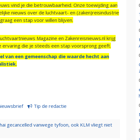
ieuws vind je die betrouwbaarheid. Onze toewijding aan
ijke nieuws over de luchtvaart- en (zaken)reisindustrie
raag een stap voor willen blijven.
Luchtvaartnieuws Magazine en Zakenreisnieuws.nl krijg
e ervaring die je steeds een stap voorsprong geeft.
el van een gemeenschap die waarde hecht aan
listiek.
nieuwsbrief
Tip de redactie
hai gecancelled vanwege tyfoon, ook KLM vliegt niet