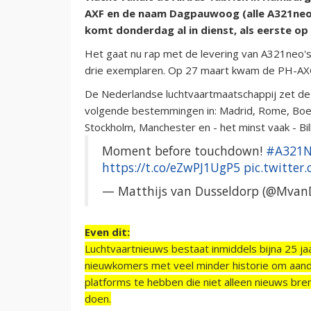
AXF en de naam Dagpauwoog (alle A321neo'
komt donderdag al in dienst, als eerste o
Het gaat nu rap met de levering van A321neo's 
drie exemplaren. Op 27 maart kwam de PH-AXG b
De Nederlandse luchtvaartmaatschappij zet de re
volgende bestemmingen in:
Madrid, Rome, Boed
Stockholm, Manchester en - het minst vaak - Bi
Moment before touchdown!
#A321N
https://t.co/eZwPJ1UgP5
pic.twitte
— Matthijs van Dusseldorp (@Mvan
Even dit:
Luchtvaartnieuws bestaat inmiddels bijna 25 jaa
nieuwkomers met veel minder historie om aand
platforms te hebben die niet alleen nieuws bre
doen.