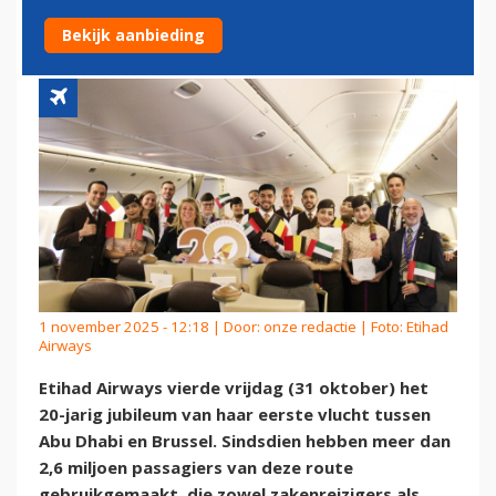
EN ABU DHABI
Bekijk aanbieding
1 november 2025 - 12:18 | Door:
onze redactie
| Foto: Etihad
Airways
Etihad Airways vierde vrijdag (31 oktober) het
20-jarig jubileum van haar eerste vlucht tussen
Abu Dhabi en Brussel. Sindsdien hebben meer dan
2,6 miljoen passagiers van deze route
gebruikgemaakt, die zowel zakenreizigers als