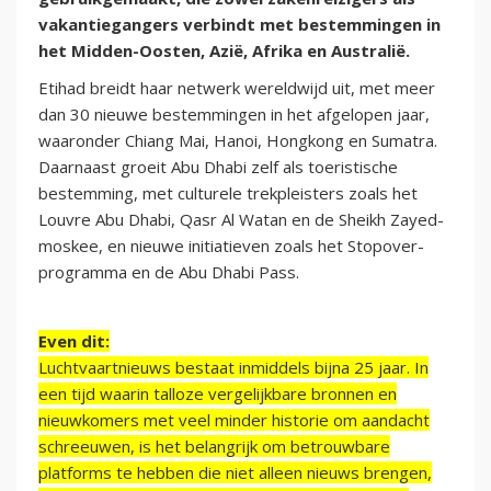
vakantiegangers verbindt met bestemmingen in
het Midden-Oosten, Azië, Afrika en Australië.
Etihad breidt haar netwerk wereldwijd uit, met meer
dan 30 nieuwe bestemmingen in het afgelopen jaar,
waaronder Chiang Mai, Hanoi, Hongkong en Sumatra.
Daarnaast groeit Abu Dhabi zelf als toeristische
bestemming, met culturele trekpleisters zoals het
Louvre Abu Dhabi, Qasr Al Watan en de Sheikh Zayed-
moskee, en nieuwe initiatieven zoals het Stopover-
programma en de Abu Dhabi Pass.
Even dit:
Luchtvaartnieuws bestaat inmiddels bijna 25 jaar. In
een tijd waarin talloze vergelijkbare bronnen en
nieuwkomers met veel minder historie om aandacht
schreeuwen, is het belangrijk om betrouwbare
platforms te hebben die niet alleen nieuws brengen,