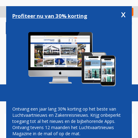
Overslaan
en
x
Digitaal Magazine
Registreer
Check in
naar
Profiteer nu van 30% korting
de
inhoud
gaan
Magazine
Podcasts
Vacatures
Toggl
naviga
Ontvang een jaar lang 30% korting op het beste van
Luchtvaartnieuws en Zakenreisnieuws. Krijg onbeperkt
toegang tot al het nieuws en de bijbehorende Apps.
ETIHAD AIRWAYS 20 JAAR
Ontvang tevens 12 maanden het Luchtvaartnieuws
LIJNDIENST TUSSEN BRUSSEL
Magazine in de mail of op de mat.