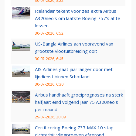
30-07-2026, 8:22
Icelandair tekent voor zes extra Airbus
A320neo's om laatste Boeing 757's af te
lossen
30-07-2026, 6:52
US-Bangla Airlines aan vooravond van
grootste vlootuitbreiding ooit
30-07-2026, 6:45
AIS Airlines gaat jaar langer door met
lijndienst binnen Schotland
30-07-2026, 6:30
Airbus handhaaft groeiprognoses na sterk
halfjaar: eind volgend jaar 75 A320neo’s
per maand
29-07-2026, 20:09
Certificering Boeing 737 MAX 10 stap
dichterbij: vliegproeven afgerond