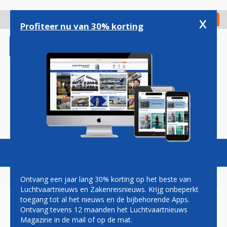
Overslaan
en
x
Digitaal Magazine
Registreer
Check in
naar
Profiteer nu van 30% korting
de
inhoud
gaan
Magazine
Podcasts
Vacatures
Toggl
naviga
Ontvang een jaar lang 30% korting op het beste van
Luchtvaartnieuws en Zakenreisnieuws. Krijg onbeperkt
toegang tot al het nieuws en de bijbehorende Apps.
BOEING LIJDT MILJARDEN
Ontvang tevens 12 maanden het Luchtvaartnieuws
DOLLARS VERLIES DOOR
Magazine in de mail of op de mat.