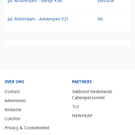
Jul: Amsterdam - Berlijn €38
Eurostar
Jul: Rotterdam - Antwerpen €21
NS
OVER ONS
PARTNERS
Contact
Vakbond Nederlands
Cabinepersoneel
Adverteren
TUI
Redactie
NEWHEAP
Colofon
Privacy & Cookiebeleid