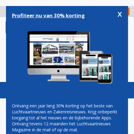
Overslaan
en
x
Digitaal Magazine
Registreer
Check in
naar
Profiteer nu van 30% korting
de
inhoud
gaan
Magazine
Podcasts
Vacatures
Toggl
naviga
Ontvang een jaar lang 30% korting op het beste van
Luchtvaartnieuws en Zakenreisnieuws. Krijg onbeperkt
toegang tot al het nieuws en de bijbehorende Apps.
VAKBONDEN BRUSSELS
Ontvang tevens 12 maanden het Luchtvaartnieuws
AIRLINES DREIGEN MET
Magazine in de mail of op de mat.