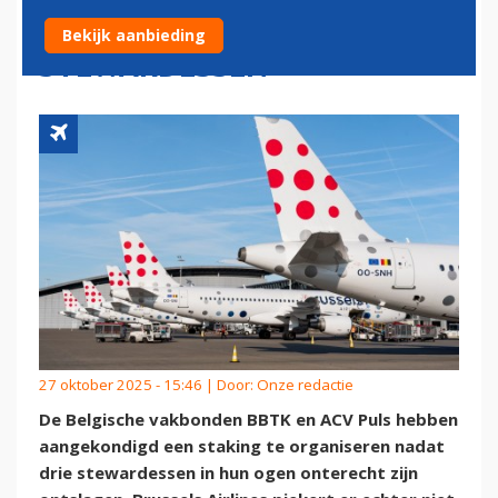
STAKING NA ONTSLAG DRIE
Bekijk aanbieding
STEWARDESSEN
27 oktober 2025 - 15:46 | Door:
Onze redactie
De Belgische vakbonden BBTK en ACV Puls hebben
aangekondigd een staking te organiseren nadat
drie stewardessen in hun ogen onterecht zijn