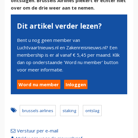
ontslagen. Brussels Airlines piekert er echter niet
over om de drie weer aan te nemen.
Dit artikel verder lezen?
Bent u nog geen member van
Luchtvaartnieuws.nl en Zakenreisnieuws.nl? Een
membership is er al vanaf € 5,45 per maand. Klik
dan op onderstaande 'Word nu member' button
voor meer informatie.
Word nu member
Inloggen
brussels airlines
staking
ontslag
Verstuur per e-mail