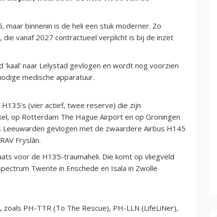
5, maar binnenin is de heli een stuk moderner. Zo
die vanaf 2027 contractueel verplicht is bij de inzet
d ‘kaal’ naar Lelystad gevlogen en wordt nog voorzien
odige medische apparatuur.
135’s (vier actief, twee reserve) die zijn
lkel, op Rotterdam The Hague Airport en op Groningen
sis Leeuwarden gevlogen met de zwaardere Airbus H145
RAV Fryslân.
aats voor de H135-traumaheli. Die komt op vliegveld
pectrum Twente in Enschede en Isala in Zwolle
s, zoals PH-TTR (To The Rescue), PH-LLN (LifeLiNer),