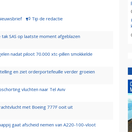
nieuwsbrief
Tip de redactie
 tak SAS op laatste moment afgeblazen
elen nadat piloot 70.000 xtc-pillen smokkelde
elling en ziet orderportefeuille verder groeien
chorting vluchten naar Tel Aviv
vrachtvlucht met Boeing 777F ooit uit
happij gaat afscheid nemen van A220-100-vloot