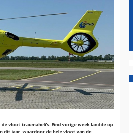
B
de vloot traumaheli’s. Eind vorige week landde op
 dit jaar, waardoor de hele vloot van de