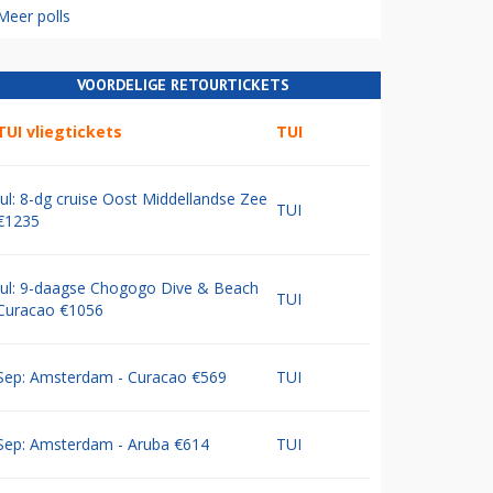
Meer polls
VOORDELIGE RETOURTICKETS
TUI vliegtickets
TUI
Jul: 8-dg cruise Oost Middellandse Zee
TUI
€1235
Jul: 9-daagse Chogogo Dive & Beach
TUI
Curacao €1056
Sep: Amsterdam - Curacao €569
TUI
Sep: Amsterdam - Aruba €614
TUI