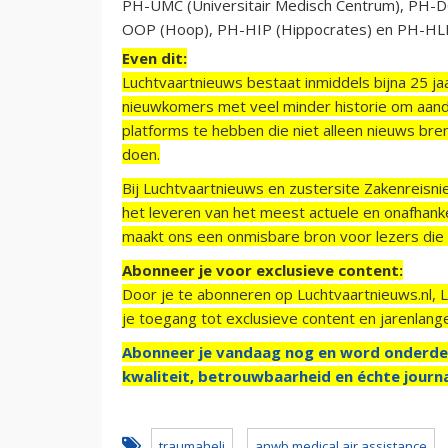
PH-UMC (Universitair Medisch Centrum), PH-
OOP (Hoop), PH-HIP (Hippocrates) en PH-HLP
Even dit:
Luchtvaartnieuws bestaat inmiddels bijna 25 jaa
nieuwkomers met veel minder historie om aand
platforms te hebben die niet alleen nieuws bre
doen.
Bij Luchtvaartnieuws en zustersite Zakenreisn
het leveren van het meest actuele en onafhankel
maakt ons een onmisbare bron voor lezers die g
Abonneer je voor exclusieve content:
Door je te abonneren op Luchtvaartnieuws.nl, 
je toegang tot exclusieve content en jarenlang
Abonneer je vandaag nog en word onderde
kwaliteit, betrouwbaarheid en échte journa
traumaheli
anwb medical air assistance