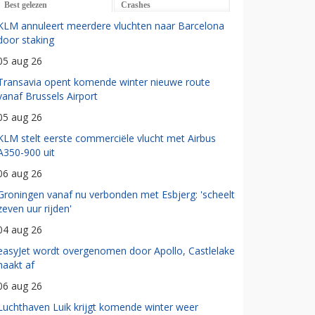
Best gelezen
Crashes
KLM annuleert meerdere vluchten naar Barcelona
door staking
05 aug 26
Transavia opent komende winter nieuwe route
vanaf Brussels Airport
05 aug 26
KLM stelt eerste commerciële vlucht met Airbus
A350-900 uit
06 aug 26
Groningen vanaf nu verbonden met Esbjerg: 'scheelt
zeven uur rijden'
04 aug 26
easyJet wordt overgenomen door Apollo, Castlelake
haakt af
06 aug 26
Luchthaven Luik krijgt komende winter weer