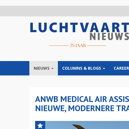
Overslaan
en
naar
de
inhoud
gaan
NIEUWS
COLUMNS & BLOGS
CAREER
ANWB MEDICAL AIR ASSI
NIEUWE, MODERNERE TRA