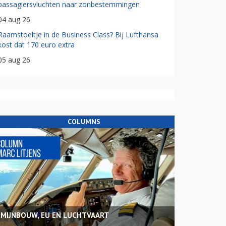
passagiersvluchten naar zonbestemmingen
04 aug 26
Raamstoeltje in de Business Class? Bij Lufthansa
kost dat 170 euro extra
05 aug 26
COLUMNS
MIJNBOUW, EU EN LUCHTVAART