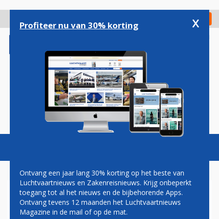
Overslaan
en
x
Digitaal Magazine
Registreer
Check in
naar
Profiteer nu van 30% korting
de
inhoud
gaan
Magazine
Podcasts
Vacatures
Toggl
naviga
Ontvang een jaar lang 30% korting op het beste van
Luchtvaartnieuws en Zakenreisnieuws. Krijg onbeperkt
toegang tot al het nieuws en de bijbehorende Apps.
TURKISH AIRLINES HERSTELT
Ontvang tevens 12 maanden het Luchtvaartnieuws
MEER OPGESCHORTE ROUTES
Magazine in de mail of op de mat.