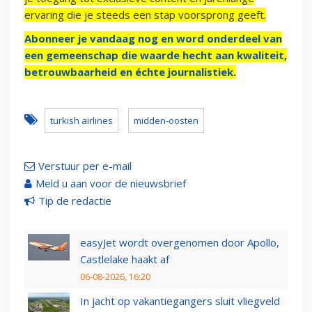
ervaring die je steeds een stap voorsprong geeft.
Abonneer je vandaag nog en word onderdeel van
een gemeenschap die waarde hecht aan kwaliteit,
betrouwbaarheid en échte journalistiek.
turkish airlines
midden-oosten
Verstuur per e-mail
Meld u aan voor de nieuwsbrief
Tip de redactie
easyJet wordt overgenomen door Apollo,
Castlelake haakt af
06-08-2026, 16:20
In jacht op vakantiegangers sluit vliegveld