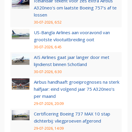
Icelandair tekent voor zes extra Airbus
A320neo's om laatste Boeing 757's af te
lossen
30-07-2026, 6:52
US-Bangla Airlines aan vooravond van
grootste vlootuitbreiding ooit
30-07-2026, 6:45
AIS Airlines gaat jaar langer door met
lijndienst binnen Schotland
30-07-2026, 6:30
Airbus handhaaft groeiprognoses na sterk
halfjaar: eind volgend jaar 75 A320neo’s
per maand
29-07-2026, 20:09
Certificering Boeing 737 MAX 10 stap
dichterbij: vliegproeven afgerond
29-07-2026, 14:09