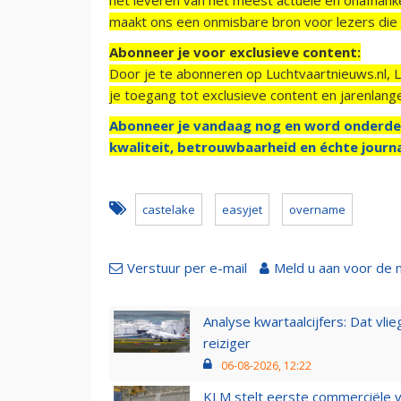
maakt ons een onmisbare bron voor lezers die g
Abonneer je voor exclusieve content:
Door je te abonneren op Luchtvaartnieuws.nl, 
je toegang tot exclusieve content en jarenlang
Abonneer je vandaag nog en word onderde
kwaliteit, betrouwbaarheid en échte journa
castelake
easyjet
overname
Verstuur per e-mail
Meld u aan voor de 
Analyse kwartaalcijfers: Dat vl
reiziger
06-08-2026, 12:22
KLM stelt eerste commerciële v