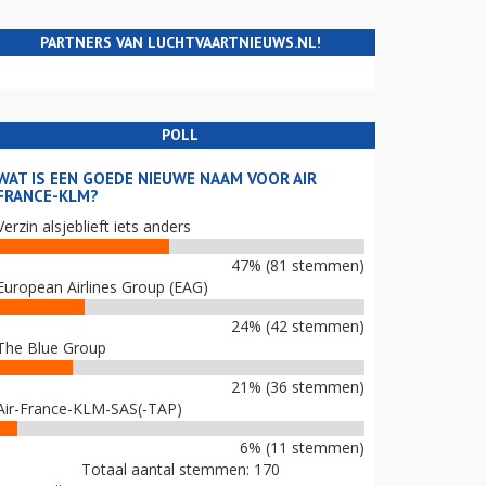
PARTNERS VAN LUCHTVAARTNIEUWS.NL!
POLL
WAT IS EEN GOEDE NIEUWE NAAM VOOR AIR
FRANCE-KLM?
Verzin alsjeblieft iets anders
47% (81 stemmen)
European Airlines Group (EAG)
24% (42 stemmen)
The Blue Group
21% (36 stemmen)
Air-France-KLM-SAS(-TAP)
6% (11 stemmen)
Totaal aantal stemmen: 170