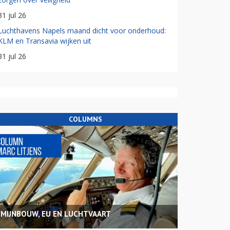
31 jul 26
Luchthavens Napels maand dicht voor onderhoud:
KLM en Transavia wijken uit
31 jul 26
COLUMNS
MIJNBOUW, EU EN LUCHTVAART