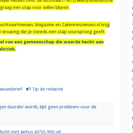
raag een stap voor willen blijven.
Luchtvaartnieuws Magazine en Zakenreisnieuws.nl krijg
e ervaring die je steeds een stap voorsprong geeft.
el van een gemeenschap die waarde hecht aan
listiek.
nieuwsbrief
Tip de redactie
iegen duurder wordt, lijkt geen probleem voor de
lucht met Airbus A350-900 uit