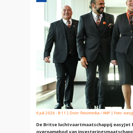
6 juli 2026 - 8:11 | Door:
Reismedia / ANP
| Foto: easy
De Britse luchtvaartmaatschappij easyJet 
overnamebod van investeringsmaatschappij