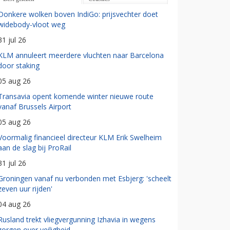
Donkere wolken boven IndiGo: prijsvechter doet
widebody-vloot weg
31 jul 26
KLM annuleert meerdere vluchten naar Barcelona
door staking
05 aug 26
Transavia opent komende winter nieuwe route
vanaf Brussels Airport
05 aug 26
Voormalig financieel directeur KLM Erik Swelheim
aan de slag bij ProRail
31 jul 26
Groningen vanaf nu verbonden met Esbjerg: 'scheelt
zeven uur rijden'
04 aug 26
Rusland trekt vliegvergunning Izhavia in wegens
zorgen over veiligheid