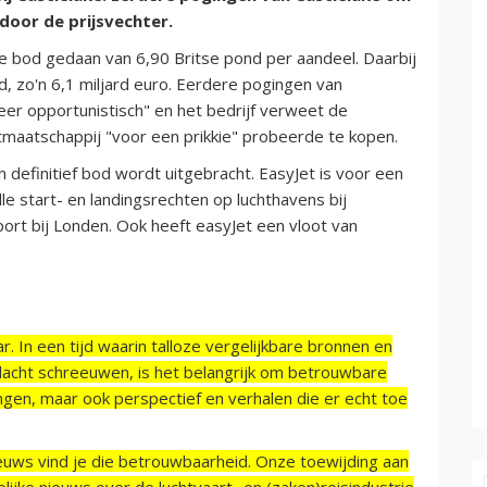
oor de prijsvechter.
de bod gedaan van 6,90 Britse pond per aandeel. Daarbij
, zo'n 6,1 miljard euro. Eerdere pogingen van
er opportunistisch" en het bedrijf verweet de
tmaatschappij "voor een prikkie" probeerde te kopen.
n definitief bod wordt uitgebracht. EasyJet is voor een
e start- en landingsrechten op luchthavens bij
ort bij Londen. Ook heeft easyJet een vloot van
r. In een tijd waarin talloze vergelijkbare bronnen en
acht schreeuwen, is het belangrijk om betrouwbare
ngen, maar ook perspectief en verhalen die er echt toe
ieuws vind je die betrouwbaarheid. Onze toewijding aan
ijke nieuws over de luchtvaart- en (zaken)reisindustrie