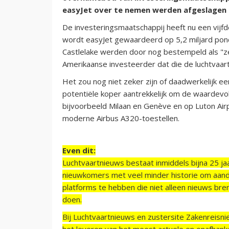
easyJet over te nemen werden afgeslagen d
De investeringsmaatschappij heeft nu een vijf
wordt easyJet gewaardeerd op 5,2 miljard pond
Castlelake werden door nog bestempeld als "ze
Amerikaanse investeerder dat die de luchtvaar
Het zou nog niet zeker zijn of daadwerkelijk ee
potentiële koper aantrekkelijk om de waardevoll
bijvoorbeeld Milaan en Genève en op Luton Airp
moderne Airbus A320-toestellen.
Even dit:
Luchtvaartnieuws bestaat inmiddels bijna 25 jaa
nieuwkomers met veel minder historie om aand
platforms te hebben die niet alleen nieuws bre
doen.
Bij Luchtvaartnieuws en zustersite Zakenreisn
het leveren van het meest actuele en onafhankel