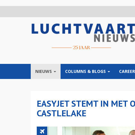
Overslaan
en
naar
de
inhoud
gaan
NIEUWS
COLUMNS & BLOGS
CAREER
EASYJET STEMT IN MET
CASTLELAKE