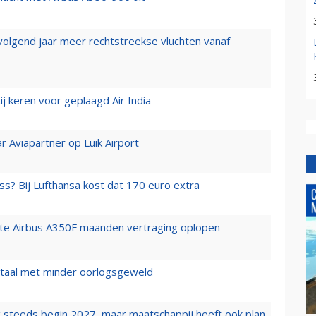
 volgend jaar meer rechtstreekse vluchten vanaf
j keren voor geplaagd Air India
r Aviapartner op Luik Airport
ss? Bij Lufthansa kost dat 170 euro extra
rste Airbus A350F maanden vertraging oplopen
wartaal met minder oorlogsgeweld
 steeds begin 2027, maar maatschappij heeft ook plan