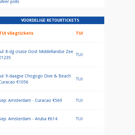
Meer polls
VOORDELIGE RETOURTICKETS
TUI vliegtickets
TUI
Jul: 8-dg cruise Oost Middellandse Zee
TUI
€1235
Jul: 9-daagse Chogogo Dive & Beach
TUI
Curacao €1056
Sep: Amsterdam - Curacao €569
TUI
Sep: Amsterdam - Aruba €614
TUI