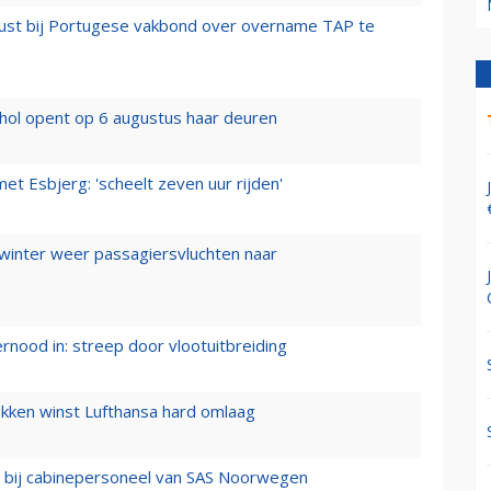
rust bij Portugese vakbond over overname TAP te
hol opent op 6 augustus haar deuren
t Esbjerg: 'scheelt zeven uur rijden'
 winter weer passagiersvluchten naar
ernood in: streep door vlootuitbreiding
ukken winst Lufthansa hard omlaag
 bij cabinepersoneel van SAS Noorwegen