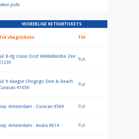
Meer polls
VOORDELIGE RETOURTICKETS
TUI vliegtickets
TUI
Jul: 8-dg cruise Oost Middellandse Zee
TUI
€1235
Jul: 9-daagse Chogogo Dive & Beach
TUI
Curacao €1056
Sep: Amsterdam - Curacao €569
TUI
Sep: Amsterdam - Aruba €614
TUI