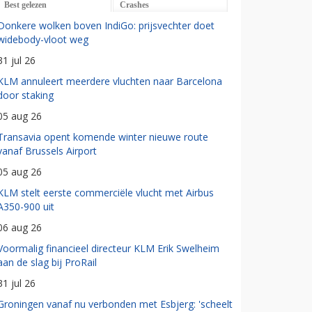
Best gelezen
Crashes
Donkere wolken boven IndiGo: prijsvechter doet
widebody-vloot weg
31 jul 26
KLM annuleert meerdere vluchten naar Barcelona
door staking
05 aug 26
Transavia opent komende winter nieuwe route
vanaf Brussels Airport
05 aug 26
KLM stelt eerste commerciële vlucht met Airbus
A350-900 uit
06 aug 26
Voormalig financieel directeur KLM Erik Swelheim
aan de slag bij ProRail
31 jul 26
Groningen vanaf nu verbonden met Esbjerg: 'scheelt