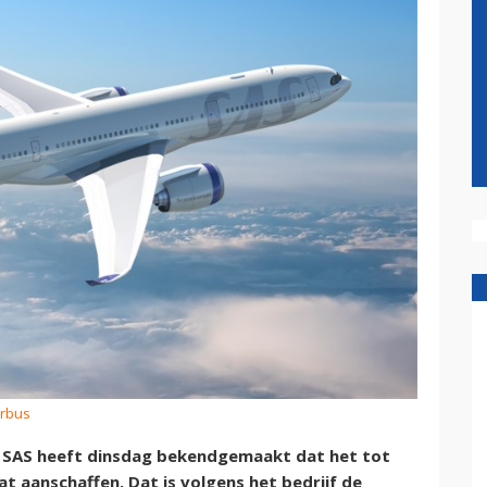
irbus
j SAS heeft dinsdag bekendgemaakt dat het tot
t aanschaffen. Dat is volgens het bedrijf de