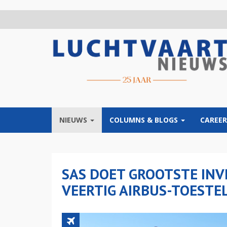
Overslaan
en
naar
de
inhoud
gaan
NIEUWS
COLUMNS & BLOGS
CAREER
SAS DOET GROOTSTE INV
VEERTIG AIRBUS-TOESTE