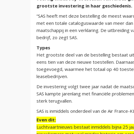
grootste investering in haar geschiedenis.
“SAS heeft met deze bestelling de meest waarde
met een totale cataloguswaarde van meer dan 10 
maatschappij in een verklaring. De uitbreiding 
bedrijf, zo zegt SAS.
Types
Het grootste deel van de bestelling bestaat u
eens tien van deze nieuwe toestellen. Daarn
toegevoegd, waarmee het totaal op 40 toestel
leasebedrijven.
De investering volgt twee jaar nadat de maats
SAS kampte jarenlang met financiële probleme
sterk terugvallen.
SAS is inmiddels onderdeel van de Air France-
Even dit:
Luchtvaartnieuws bestaat inmiddels bijna 25 jaa
nieuwkomers met veel minder historie om aand