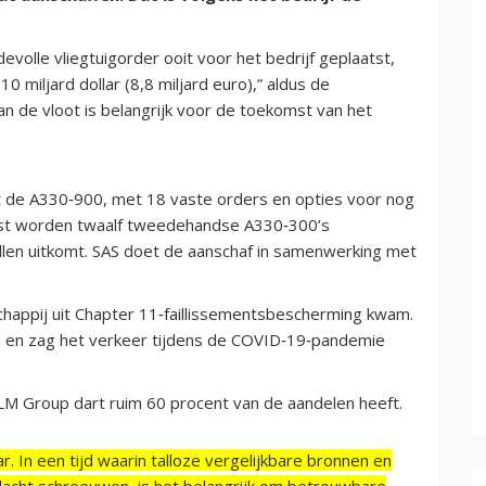
volle vliegtuigorder ooit voor het bedrijf geplaatst,
miljard dollar (8,8 miljard euro),” aldus de
van de vloot is belangrijk voor de toekomst van het
it de A330‑900, met 18 vaste orders en opties voor nog
aast worden twaalf tweedehandse A330‑300’s
len uitkomt. SAS doet de aanschaf in samenwerking met
chappij uit Chapter 11‑faillissementsbescherming kwam.
n en zag het verkeer tijdens de COVID‑19‑pandemie
KLM Group dart ruim 60 procent van de aandelen heeft.
r. In een tijd waarin talloze vergelijkbare bronnen en
acht schreeuwen, is het belangrijk om betrouwbare