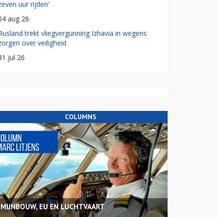
zeven uur rijden'
04 aug 26
Rusland trekt vliegvergunning Izhavia in wegens
zorgen over veiligheid
31 jul 26
COLUMNS
MIJNBOUW, EU EN LUCHTVAART