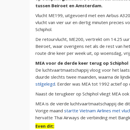
tussen Beiroet en Amsterdam.
Vlucht ME199, uitgevoerd met een Airbus A320 
vlucht van vier uur en dertig minuten precies
Schiphol.
De retourvlucht, ME200, vertrekt om 14.25 uur v
Beiroet, waar overigens net als de rest van he
route drie keer per week uit, op woensdag, vri
MEA voor de derde keer terug op Schiphol
De luchtvaartmaatschappij vloog voor het laat
duurde slechts twee maanden, waarna de lijnd
stilgelegd
. Eerder was MEA tot 1992 actief op
Naast de terugkeer op Schiphol vliegt MEA ook 
MEA is de vierde luchtvaartmaatschappij die dit
Vorige maand
startte Vietnam Airlines met vl
hervatte Thai Airways de verbinding met Bang
Even dit: