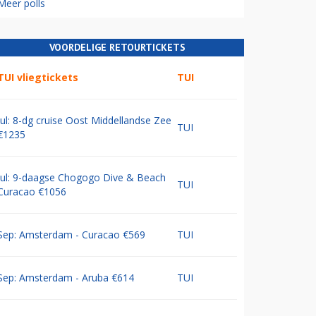
Meer polls
VOORDELIGE RETOURTICKETS
TUI vliegtickets
TUI
Jul: 8-dg cruise Oost Middellandse Zee
TUI
€1235
Jul: 9-daagse Chogogo Dive & Beach
TUI
Curacao €1056
Sep: Amsterdam - Curacao €569
TUI
Sep: Amsterdam - Aruba €614
TUI