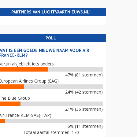
PARTNERS VAN LUCHTVAARTNIEUWS.NL!
POLL
WAT IS EEN GOEDE NIEUWE NAAM VOOR AIR
FRANCE-KLM?
Verzin alsjeblieft iets anders
47% (81 stemmen)
European Airlines Group (EAG)
24% (42 stemmen)
The Blue Group
21% (36 stemmen)
Air-France-KLM-SAS(-TAP)
6% (11 stemmen)
Totaal aantal stemmen: 170