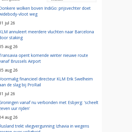
Donkere wolken boven IndiGo: prijsvechter doet
widebody-vloot weg
31 jul 26
KLM annuleert meerdere vluchten naar Barcelona
door staking
05 aug 26
Transavia opent komende winter nieuwe route
vanaf Brussels Airport
05 aug 26
Voormalig financieel directeur KLM Erik Swelheim
aan de slag bij ProRail
31 jul 26
Groningen vanaf nu verbonden met Esbjerg: 'scheelt
zeven uur rijden'
04 aug 26
Rusland trekt vliegvergunning Izhavia in wegens
zorgen over veiligheid