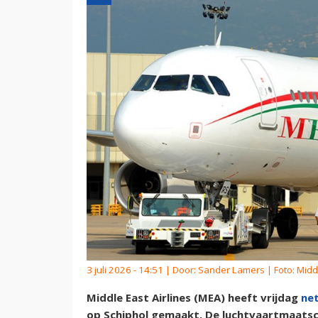
3 juli 2026 - 14:51 | Door:
Sander Lamers
| Foto: Midd
Middle East Airlines (MEA) heeft vrijdag
net
op Schiphol gemaakt. De luchtvaartmaatschap