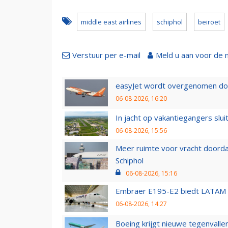
middle east airlines
schiphol
beiroet
Verstuur per e-mail
Meld u aan voor de 
easyJet wordt overgenomen door
06-08-2026, 16:20
In jacht op vakantiegangers slui
06-08-2026, 15:56
Meer ruimte voor vracht doorda
Schiphol
06-08-2026, 15:16
Embraer E195-E2 biedt LATAM k
06-08-2026, 14:27
Boeing krijgt nieuwe tegenvall