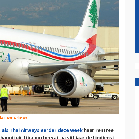
le East Airlines
 als Thai Airways eerder deze week
haar rentree
pij uit Libanon hervat na vijf jaar de lijndienst