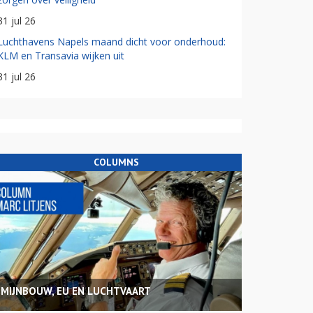
31 jul 26
Luchthavens Napels maand dicht voor onderhoud:
KLM en Transavia wijken uit
31 jul 26
COLUMNS
MIJNBOUW, EU EN LUCHTVAART