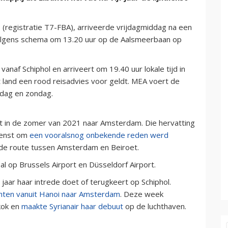
(registratie T7-FBA), arriveerde vrijdagmiddag na een
 volgens schema om 13.20 uur op de Aalsmeerbaan op
anaf Schiphol en arriveert om 19.40 uur lokale tijd in
t land een rood reisadvies voor geldt. MEA voert de
jdag en zondag.
st in de zomer van 2021 naar Amsterdam. Die hervatting
ienst om
een vooralsnog onbekende reden werd
 de route tussen Amsterdam en Beiroet.
al op Brussels Airport en Düsseldorf Airport.
 jaar haar intrede doet of terugkeert op Schiphol.
uchten vanuit Hanoi naar Amsterdam
. Deze week
kok en
maakte Syrianair haar debuut
op de luchthaven.