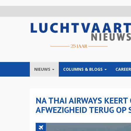
Overslaan
en
naar
de
inhoud
gaan
NIEUWS
COLUMNS & BLOGS
CAREER
NA THAI AIRWAYS KEERT
AFWEZIGHEID TERUG OP 