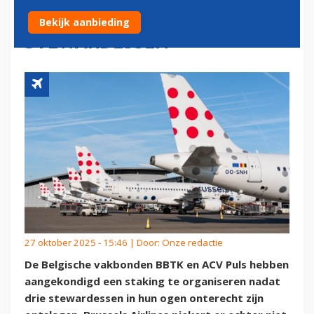
STAKING NA ONTSLAG DRIE
Bekijk aanbieding
STEWARDESSEN
27 oktober 2025 - 15:46 | Door:
Onze redactie
De Belgische vakbonden BBTK en ACV Puls hebben
aangekondigd een staking te organiseren nadat
drie stewardessen in hun ogen onterecht zijn