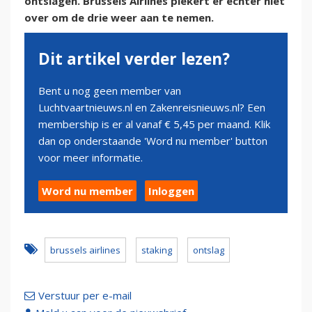
ontslagen. Brussels Airlines piekert er echter niet
over om de drie weer aan te nemen.
Dit artikel verder lezen?
Bent u nog geen member van
Luchtvaartnieuws.nl en Zakenreisnieuws.nl? Een
membership is er al vanaf € 5,45 per maand. Klik
dan op onderstaande 'Word nu member' button
voor meer informatie.
Word nu member
Inloggen
brussels airlines
staking
ontslag
Verstuur per e-mail