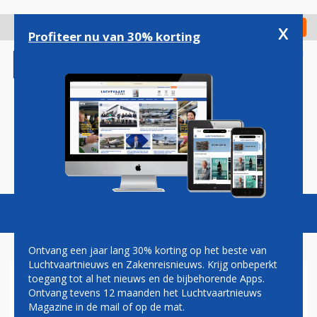
Overslaan
en
x
Digitaal Magazine
Registreer
Check in
naar
Profiteer nu van 30% korting
de
inhoud
gaan
Magazine
Podcasts
Vacatures
Toggl
naviga
Ontvang een jaar lang 30% korting op het beste van
Luchtvaartnieuws en Zakenreisnieuws. Krijg onbeperkt
toegang tot al het nieuws en de bijbehorende Apps.
VAKBONDEN BRUSSELS
Ontvang tevens 12 maanden het Luchtvaartnieuws
AIRLINES DREIGEN MET
Magazine in de mail of op de mat.