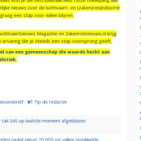
ijke nieuws over de luchtvaart- en (zaken)reisindustrie
raag een stap voor willen blijven.
Luchtvaartnieuws Magazine en Zakenreisnieuws.nl krijg
e ervaring die je steeds een stap voorsprong geeft.
el van een gemeenschap die waarde hecht aan
listiek.
nieuwsbrief
Tip de redactie
 tak SAS op laatste moment afgeblazen
elen nadat piloot 70.000 xtc-pillen smokkelde