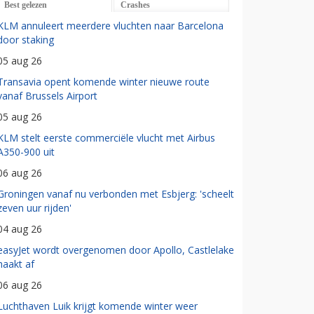
Best gelezen
Crashes
KLM annuleert meerdere vluchten naar Barcelona
door staking
05 aug 26
Transavia opent komende winter nieuwe route
vanaf Brussels Airport
05 aug 26
KLM stelt eerste commerciële vlucht met Airbus
A350-900 uit
06 aug 26
Groningen vanaf nu verbonden met Esbjerg: 'scheelt
zeven uur rijden'
04 aug 26
easyJet wordt overgenomen door Apollo, Castlelake
haakt af
06 aug 26
Luchthaven Luik krijgt komende winter weer