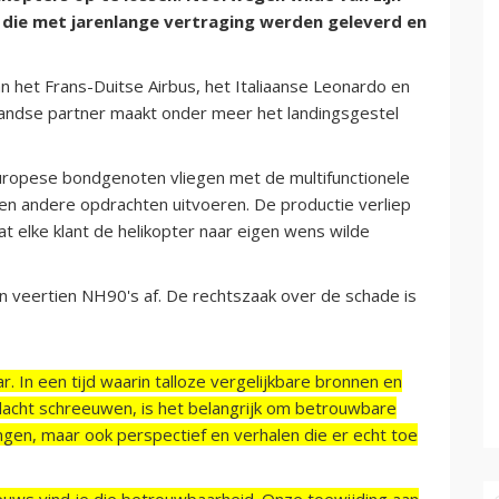
 die met jarenlange vertraging werden geleverd en
het Frans-Duitse Airbus, het Italiaanse Leonardo en
andse partner maakt onder meer het landingsgestel
uropese bondgenoten vliegen met de multifunctionele
en andere opdrachten uitvoeren. De productie verliep
 elke klant de helikopter naar eigen wens wilde
n veertien NH90's af. De rechtszaak over de schade is
r. In een tijd waarin talloze vergelijkbare bronnen en
acht schreeuwen, is het belangrijk om betrouwbare
ngen, maar ook perspectief en verhalen die er echt toe
ieuws vind je die betrouwbaarheid. Onze toewijding aan