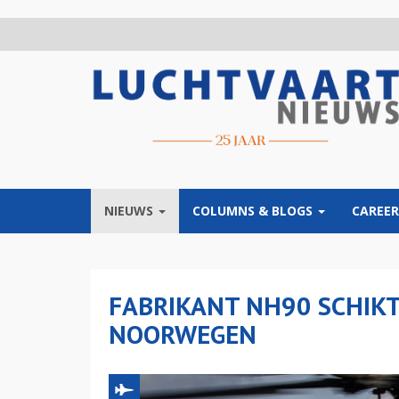
Overslaan
en
naar
de
inhoud
gaan
NIEUWS
COLUMNS & BLOGS
CAREER
FABRIKANT NH90 SCHIKT
NOORWEGEN