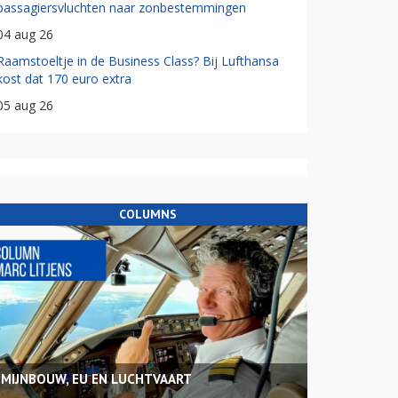
passagiersvluchten naar zonbestemmingen
04 aug 26
Raamstoeltje in de Business Class? Bij Lufthansa
kost dat 170 euro extra
05 aug 26
COLUMNS
MIJNBOUW, EU EN LUCHTVAART