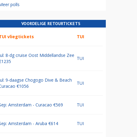
Meer polls
VOORDELIGE RETOURTICKETS
TUI vliegtickets
TUI
Jul: 8-dg cruise Oost Middellandse Zee
TUI
€1235
Jul: 9-daagse Chogogo Dive & Beach
TUI
Curacao €1056
Sep: Amsterdam - Curacao €569
TUI
Sep: Amsterdam - Aruba €614
TUI