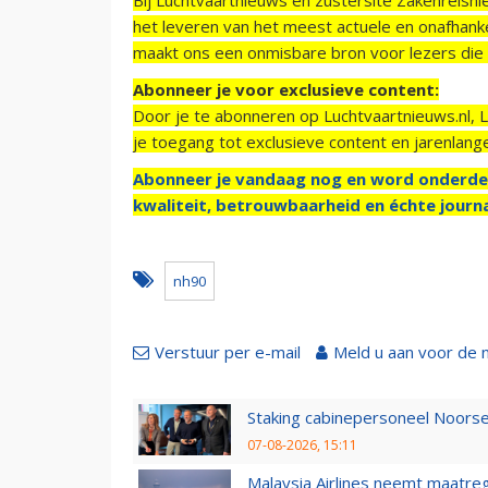
het leveren van het meest actuele en onafhankel
maakt ons een onmisbare bron voor lezers die g
Abonneer je voor exclusieve content:
Door je te abonneren op Luchtvaartnieuws.nl, 
je toegang tot exclusieve content en jarenlang
Abonneer je vandaag nog en word onderde
kwaliteit, betrouwbaarheid en échte journa
nh90
Verstuur per e-mail
Meld u aan voor de 
Staking cabinepersoneel Noorse
07-08-2026, 15:11
Malaysia Airlines neemt maatreg