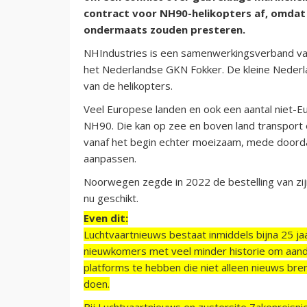
contract voor NH90-helikopters af, omdat
ondermaats zouden presteren.
NHIndustries is een samenwerkingsverband van 
het Nederlandse GKN Fokker. De kleine Nederl
van de helikopters.
Veel Europese landen en ook een aantal niet-E
NH90. Die kan op zee en boven land transport 
vanaf het begin echter moeizaam, mede doordat
aanpassen.
Noorwegen zegde in 2022 de bestelling van zij
nu geschikt.
Even dit:
Luchtvaartnieuws bestaat inmiddels bijna 25 jaa
nieuwkomers met veel minder historie om aand
platforms te hebben die niet alleen nieuws bre
doen.
Bij Luchtvaartnieuws en zustersite Zakenreisn