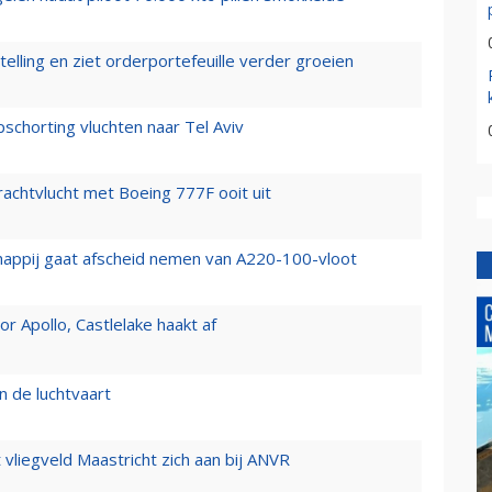
elling en ziet orderportefeuille verder groeien
chorting vluchten naar Tel Aviv
vrachtvlucht met Boeing 777F ooit uit
happij gaat afscheid nemen van A220-100-vloot
 Apollo, Castlelake haakt af
n de luchtvaart
t vliegveld Maastricht zich aan bij ANVR