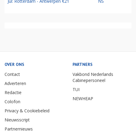
Jul: Rotterdam - Antwerpen €21
NS
OVER ONS
PARTNERS
Contact
Vakbond Nederlands
Cabinepersoneel
Adverteren
TUI
Redactie
NEWHEAP
Colofon
Privacy & Cookiebeleid
Nieuwsscript
Partnernieuws