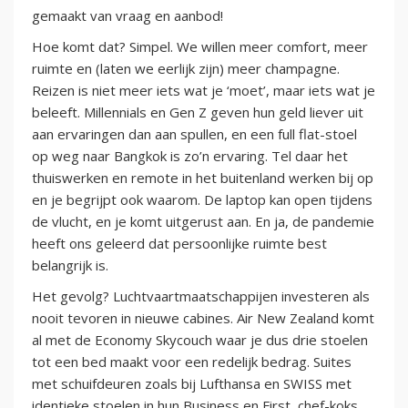
gemaakt van vraag en aanbod!
Hoe komt dat? Simpel. We willen meer comfort, meer
ruimte en (laten we eerlijk zijn) meer champagne.
Reizen is niet meer iets wat je ‘moet’, maar iets wat je
beleeft. Millennials en Gen Z geven hun geld liever uit
aan ervaringen dan aan spullen, en een full flat-stoel
op weg naar Bangkok is zo’n ervaring. Tel daar het
thuiswerken en remote in het buitenland werken bij op
en je begrijpt ook waarom. De laptop kan open tijdens
de vlucht, en je komt uitgerust aan. En ja, de pandemie
heeft ons geleerd dat persoonlijke ruimte best
belangrijk is.
Het gevolg? Luchtvaartmaatschappijen investeren als
nooit tevoren in nieuwe cabines. Air New Zealand komt
al met de Economy Skycouch waar je dus drie stoelen
tot een bed maakt voor een redelijk bedrag. Suites
met schuifdeuren zoals bij Lufthansa en SWISS met
identieke stoelen in hun Business en First, chef-koks