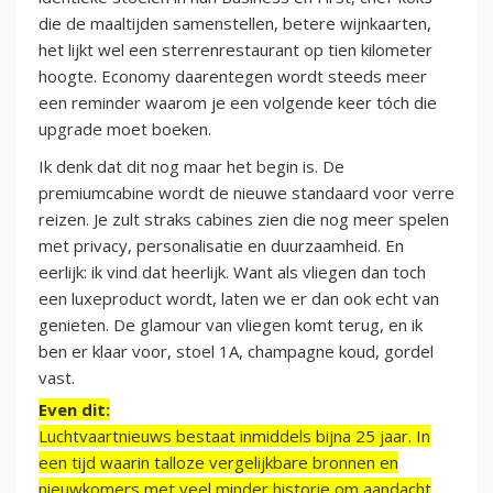
die de maaltijden samenstellen, betere wijnkaarten,
het lijkt wel een sterrenrestaurant op tien kilometer
hoogte. Economy daarentegen wordt steeds meer
een reminder waarom je een volgende keer tóch die
upgrade moet boeken.
Ik denk dat dit nog maar het begin is. De
premiumcabine wordt de nieuwe standaard voor verre
reizen. Je zult straks cabines zien die nog meer spelen
met privacy, personalisatie en duurzaamheid. En
eerlijk: ik vind dat heerlijk. Want als vliegen dan toch
een luxeproduct wordt, laten we er dan ook echt van
genieten. De glamour van vliegen komt terug, en ik
ben er klaar voor, stoel 1A, champagne koud, gordel
vast.
Even dit:
Luchtvaartnieuws bestaat inmiddels bijna 25 jaar. In
een tijd waarin talloze vergelijkbare bronnen en
nieuwkomers met veel minder historie om aandacht