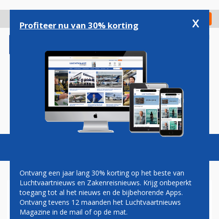
Overslaan
en
x
Digitaal Magazine
Registreer
Check in
naar
Profiteer nu van 30% korting
de
inhoud
gaan
Magazine
Podcasts
Vacatures
Toggl
naviga
Ontvang een jaar lang 30% korting op het beste van
Luchtvaartnieuws en Zakenreisnieuws. Krijg onbeperkt
toegang tot al het nieuws en de bijbehorende Apps.
DE OPKOMST VAN PREMIUM
Ontvang tevens 12 maanden het Luchtvaartnieuws
Magazine in de mail of op de mat.