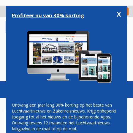
Overslaan
en
x
Digitaal Magazine
Registreer
Check in
naar
Profiteer nu van 30% korting
de
inhoud
gaan
Magazine
Podcasts
Vacatures
Toggl
naviga
Ontvang een jaar lang 30% korting op het beste van
Luchtvaartnieuws en Zakenreisnieuws. Krijg onbeperkt
toegang tot al het nieuws en de bijbehorende Apps.
DE OPKOMST VAN PREMIUM
Ontvang tevens 12 maanden het Luchtvaartnieuws
Magazine in de mail of op de mat.