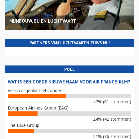
MIJNBOUW, EU EN LUCHTVAART
PARTNERS VAN LUCHTVAARTNIEUWS.NL!
POLL
WAT IS EEN GOEDE NIEUWE NAAM VOOR AIR FRANCE-KLM?
Verzin alsjeblieft iets anders
47% (81 stemmen)
European Airlines Group (EAG)
24% (42 stemmen)
The Blue Group
21% (36 stemmen)