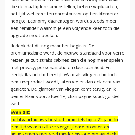
die de maaltijden samenstellen, betere wijnkaarten,
het lijkt wel een sterrenrestaurant op tien kilometer
hoogte. Economy daarentegen wordt steeds meer
een reminder waarom je een volgende keer tóch die
upgrade moet boeken.
Ik denk dat dit nog maar het begin is. De
premiumcabine wordt de nieuwe standaard voor verre
reizen. Je zult straks cabines zien die nog meer spelen
met privacy, personalisatie en duurzaamheid. En
eerlijk: ik vind dat heerlijk. Want als vliegen dan toch
een luxeproduct wordt, laten we er dan ook echt van
genieten. De glamour van vliegen komt terug, en ik
ben er klaar voor, stoel 1A, champagne koud, gordel
vast.
Even dit:
Luchtvaartnieuws bestaat inmiddels bijna 25 jaar. In
een tijd waarin talloze vergelijkbare bronnen en
nieuwkomers met veel minder historie om aandacht