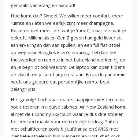
gemaakt van vraag en aanbod!
Hoe komt dat? Simpel. We willen meer comfort, meer
ruimte en (laten we eerlijk zijn) meer champagne.
Reizen is niet meer iets wat je ‘moet’, maar iets wat je
beleeft. Millennials en Gen Z geven hun geld liever uit
aan ervaringen dan aan spullen, en een full flat-stoel
op weg naar Bangkok is zo’n ervaring. Tel daar het
thuiswerken en remote in het buitenland werken bij op
en je begrijpt ook waarom. De laptop kan open tijdens
de vlucht, en je komt uitgerust aan. En ja, de pandemie
heeft ons geleerd dat persoonlijke ruimte best
belangrijk is.
Het gevolg? Luchtvaartmaatschappijen investeren als
nooit tevoren in nieuwe cabines. Air New Zealand komt
al met de Economy Skycouch waar je dus drie stoelen
tot een bed maakt voor een redelijk bedrag. Suites
met schuifdeuren zoals bij Lufthansa en SWISS met
identieke stoelen in hun Business en First, chef-koks