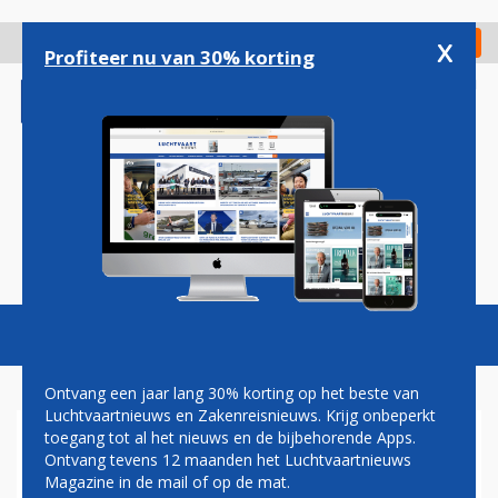
Overslaan
en
x
Digitaal Magazine
Registreer
Check in
naar
Profiteer nu van 30% korting
de
inhoud
gaan
Magazine
Podcasts
Vacatures
Toggl
naviga
Ontvang een jaar lang 30% korting op het beste van
Luchtvaartnieuws en Zakenreisnieuws. Krijg onbeperkt
toegang tot al het nieuws en de bijbehorende Apps.
EERSTE CORENDON-VLUCHT
Ontvang tevens 12 maanden het Luchtvaartnieuws
VERTROKKEN VANAF
Magazine in de mail of op de mat.