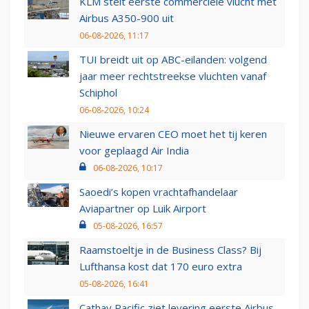
KLM stelt eerste commerciële vlucht met
Airbus A350-900 uit
06-08-2026, 11:17
TUI breidt uit op ABC-eilanden: volgend
jaar meer rechtstreekse vluchten vanaf
Schiphol
06-08-2026, 10:24
Nieuwe ervaren CEO moet het tij keren
voor geplaagd Air India
06-08-2026, 10:17
Saoedi’s kopen vrachtafhandelaar
Aviapartner op Luik Airport
05-08-2026, 16:57
Raamstoeltje in de Business Class? Bij
Lufthansa kost dat 170 euro extra
05-08-2026, 16:41
Cathay Pacific ziet levering eerste Airbus