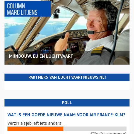
MIJNBOUW, EU EN LUCHTVAART
PARTNERS VAN LUCHTVAARTNIEUWS.NL!
POLL
WAT IS EEN GOEDE NIEUWE NAAM VOOR AIR FRANCE-KLM?
Verzin alsjeblieft iets anders
47% (81 stemmen)