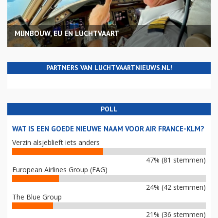
MIJNBOUW, EU EN LUCHTVAART
PARTNERS VAN LUCHTVAARTNIEUWS.NL!
POLL
WAT IS EEN GOEDE NIEUWE NAAM VOOR AIR FRANCE-KLM?
Verzin alsjeblieft iets anders
47% (81 stemmen)
European Airlines Group (EAG)
24% (42 stemmen)
The Blue Group
21% (36 stemmen)