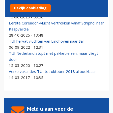
Transavia zet komende winter vol in op Kaapverdië
Bekijk aanbieding
met extra vluchten vanaf Schiphol
19-06-2026 - 09:50
Eerste Corendon-vlucht vertrokken vanaf Schiphol naar
Kaapverdië
28-10-2025 - 13:48
TUI hervat vluchten van Eindhoven naar Sal
06-09-2022 - 12:31
TUI Nederland stopt met pakketreizen, maar vliegt
door
15-03-2020 - 10:27
Verre vakanties TUI tot oktober 2018 al boekbaar
14-03-2017 - 10:35
Meld u aan voor de