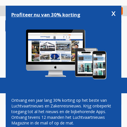
Overslaan
en
x
Digitaal Magazine
Registreer
Check in
naar
Profiteer nu van 30% korting
de
inhoud
gaan
Magazine
Podcasts
Vacatures
Toggl
naviga
Ontvang een jaar lang 30% korting op het beste van
Luchtvaartnieuws en Zakenreisnieuws. Krijg onbeperkt
toegang tot al het nieuws en de bijbehorende Apps.
KAAPVERDIË
Ontvang tevens 12 maanden het Luchtvaartnieuws
Magazine in de mail of op de mat.