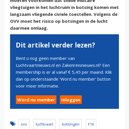
moeten voorkomen dat snelle militaire
vliegtuigen in het luchtruim in botsing komen met
langzaam vliegende civiele toestellen. Volgens de
OVV moet het risico op botsingen in de lucht
daarmee omlaag.
Dit artikel verder lezen?
Bent u nog geen member van
Luchtvaartnieuws.nl en Zakenreisnieuws.nl? Een
membership is er al vanaf € 5,45 per maand. Klik
dan op onderstaande 'Word nu member' button
voor meer informatie.
Word nu member
Inloggen
ovv
luchtvaart
botsingen
F16