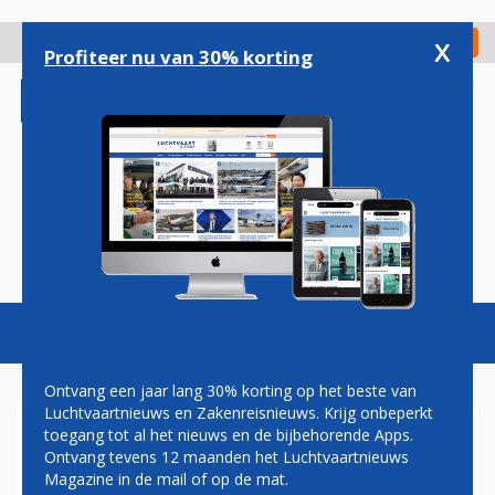
Overslaan
en
x
Digitaal Magazine
Registreer
Check in
naar
Profiteer nu van 30% korting
de
inhoud
gaan
Magazine
Podcasts
Vacatures
Toggl
naviga
Ontvang een jaar lang 30% korting op het beste van
Luchtvaartnieuws en Zakenreisnieuws. Krijg onbeperkt
toegang tot al het nieuws en de bijbehorende Apps.
ACTIE NODIG OM BOTSINGEN
Ontvang tevens 12 maanden het Luchtvaartnieuws
MILITAIRE VLIEGTUIGEN EN
Magazine in de mail of op de mat.