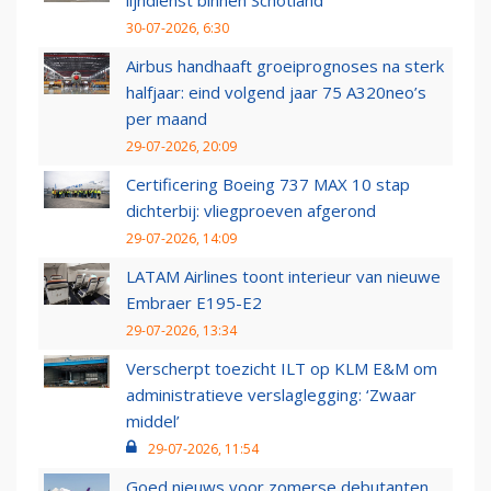
lijndienst binnen Schotland
30-07-2026, 6:30
Airbus handhaaft groeiprognoses na sterk
halfjaar: eind volgend jaar 75 A320neo’s
per maand
29-07-2026, 20:09
Certificering Boeing 737 MAX 10 stap
dichterbij: vliegproeven afgerond
29-07-2026, 14:09
LATAM Airlines toont interieur van nieuwe
Embraer E195-E2
29-07-2026, 13:34
Verscherpt toezicht ILT op KLM E&M om
administratieve verslaglegging: ‘Zwaar
middel’
29-07-2026, 11:54
Goed nieuws voor zomerse debutanten