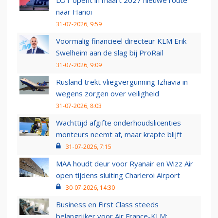
LOT opent in maart 2027 nieuwe route
naar Hanoi
31-07-2026, 9:59
Voormalig financieel directeur KLM Erik
Swelheim aan de slag bij ProRail
31-07-2026, 9:09
Rusland trekt vliegvergunning Izhavia in
wegens zorgen over veiligheid
31-07-2026, 8:03
Wachttijd afgifte onderhoudslicenties
monteurs neemt af, maar krapte blijft
31-07-2026, 7:15
MAA houdt deur voor Ryanair en Wizz Air
open tijdens sluiting Charleroi Airport
30-07-2026, 14:30
Business en First Class steeds
belangrijker voor Air France-KLM: