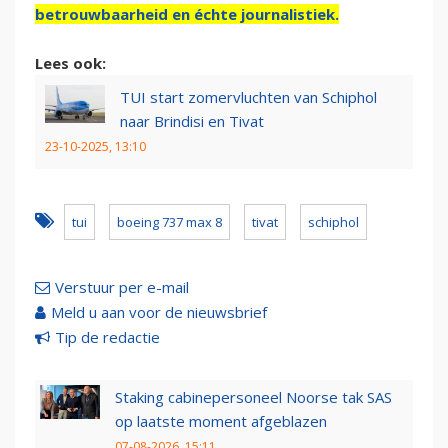
betrouwbaarheid en échte journalistiek.
Lees ook:
TUI start zomervluchten van Schiphol
naar Brindisi en Tivat
23-10-2025, 13:10
tui
boeing 737 max 8
tivat
schiphol
Verstuur per e-mail
Meld u aan voor de nieuwsbrief
Tip de redactie
Staking cabinepersoneel Noorse tak SAS
op laatste moment afgeblazen
07-08-2026, 15:11