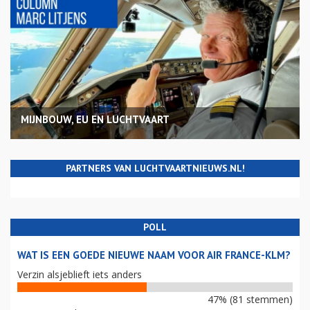
MIJNBOUW, EU EN LUCHTVAART
PARTNERS VAN LUCHTVAARTNIEUWS.NL!
POLL
WAT IS EEN GOEDE NIEUWE NAAM VOOR AIR FRANCE-KLM?
Verzin alsjeblieft iets anders
47% (81 stemmen)