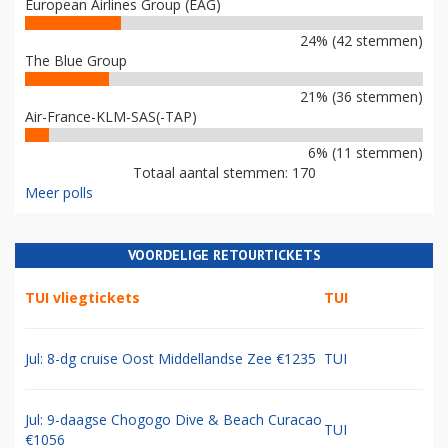
European Airlines Group (EAG)
24% (42 stemmen)
The Blue Group
21% (36 stemmen)
Air-France-KLM-SAS(-TAP)
6% (11 stemmen)
Totaal aantal stemmen: 170
Meer polls
VOORDELIGE RETOURTICKETS
TUI vliegtickets
TUI
Jul: 8-dg cruise Oost Middellandse Zee €1235
TUI
Jul: 9-daagse Chogogo Dive & Beach Curacao
TUI
€1056