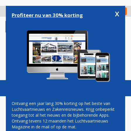
Overslaan
en
x
Digitaal Magazine
Registreer
Check in
naar
Profiteer nu van 30% korting
de
inhoud
gaan
Magazine
Podcasts
Vacatures
Toggl
naviga
Ontvang een jaar lang 30% korting op het beste van
Luchtvaartnieuws en Zakenreisnieuws. Krijg onbeperkt
toegang tot al het nieuws en de bijbehorende Apps.
NA BRINDISI OPENT TUI OOK
Ontvang tevens 12 maanden het Luchtvaartnieuws
ROUTE VANAF SCHIPHOL
Magazine in de mail of op de mat.