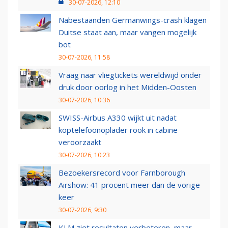
30-07-2026, 12:10
Nabestaanden Germanwings-crash klagen
Duitse staat aan, maar vangen mogelijk
bot
30-07-2026, 11:58
Vraag naar vliegtickets wereldwijd onder
druk door oorlog in het Midden-Oosten
30-07-2026, 10:36
SWISS-Airbus A330 wijkt uit nadat
koptelefoonoplader rook in cabine
veroorzaakt
30-07-2026, 10:23
Bezoekersrecord voor Farnborough
Airshow: 41 procent meer dan de vorige
keer
30-07-2026, 9:30
KLM ziet resultaten verbeteren, maar