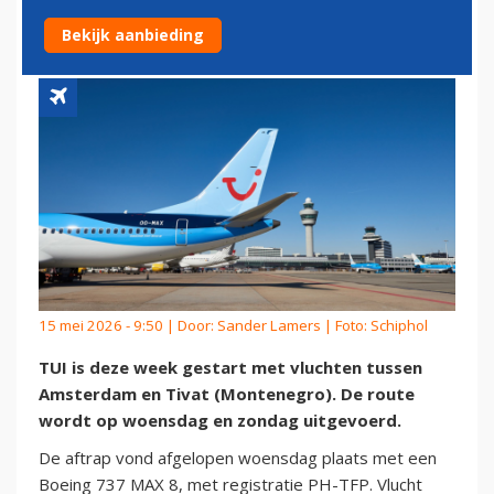
NAAR TIVAT
Bekijk aanbieding
15 mei 2026 - 9:50 | Door:
Sander Lamers
| Foto: Schiphol
TUI is deze week gestart met vluchten tussen
Amsterdam en Tivat (Montenegro). De route
wordt op woensdag en zondag uitgevoerd.
De aftrap vond afgelopen woensdag plaats met een
Boeing 737 MAX 8, met registratie PH-TFP. Vlucht