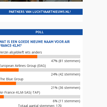
PARTNERS VAN LUCHTVAARTNIEUWS.NL!
POLL
WAT IS EEN GOEDE NIEUWE NAAM VOOR AIR
FRANCE-KLM?
Verzin alsjeblieft iets anders
47% (81 stemmen)
European Airlines Group (EAG)
24% (42 stemmen)
The Blue Group
21% (36 stemmen)
Air-France-KLM-SAS(-TAP)
6% (11 stemmen)
Totaal aantal stemmen: 170