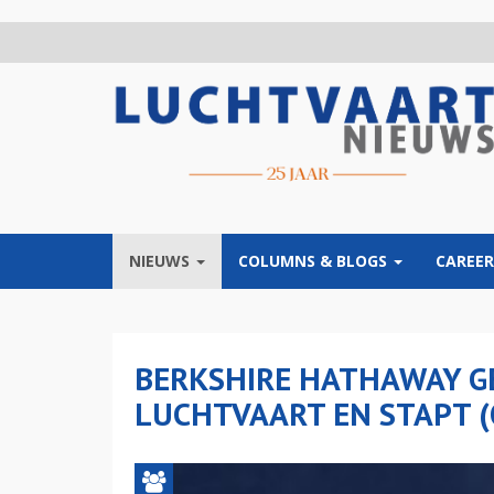
Overslaan
en
naar
de
inhoud
gaan
NIEUWS
COLUMNS & BLOGS
CAREER
BERKSHIRE HATHAWAY GE
LUCHTVAART EN STAPT (