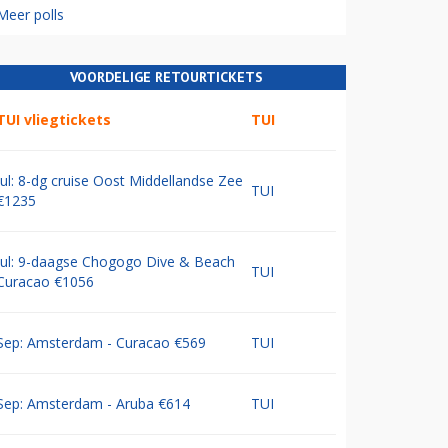
Meer polls
VOORDELIGE RETOURTICKETS
TUI vliegtickets
TUI
Jul: 8-dg cruise Oost Middellandse Zee
TUI
€1235
Jul: 9-daagse Chogogo Dive & Beach
TUI
Curacao €1056
Sep: Amsterdam - Curacao €569
TUI
Sep: Amsterdam - Aruba €614
TUI