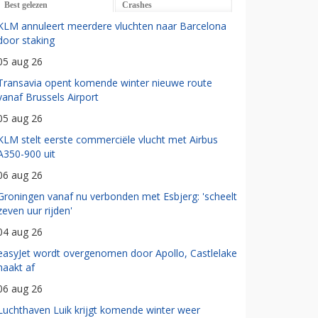
Best gelezen
Crashes
KLM annuleert meerdere vluchten naar Barcelona
door staking
05 aug 26
Transavia opent komende winter nieuwe route
vanaf Brussels Airport
05 aug 26
KLM stelt eerste commerciële vlucht met Airbus
A350-900 uit
06 aug 26
Groningen vanaf nu verbonden met Esbjerg: 'scheelt
zeven uur rijden'
04 aug 26
easyJet wordt overgenomen door Apollo, Castlelake
haakt af
06 aug 26
Luchthaven Luik krijgt komende winter weer