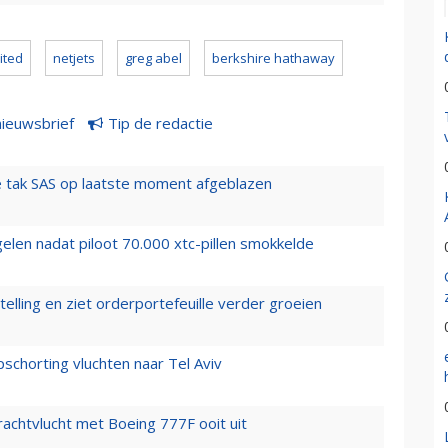
ited
netjets
greg abel
berkshire hathaway
nieuwsbrief
Tip de redactie
 tak SAS op laatste moment afgeblazen
elen nadat piloot 70.000 xtc-pillen smokkelde
elling en ziet orderportefeuille verder groeien
chorting vluchten naar Tel Aviv
vrachtvlucht met Boeing 777F ooit uit