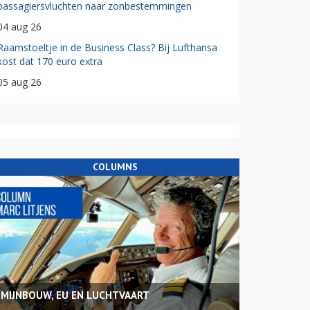
passagiersvluchten naar zonbestemmingen
04 aug 26
Raamstoeltje in de Business Class? Bij Lufthansa
kost dat 170 euro extra
05 aug 26
COLUMNS
MIJNBOUW, EU EN LUCHTVAART