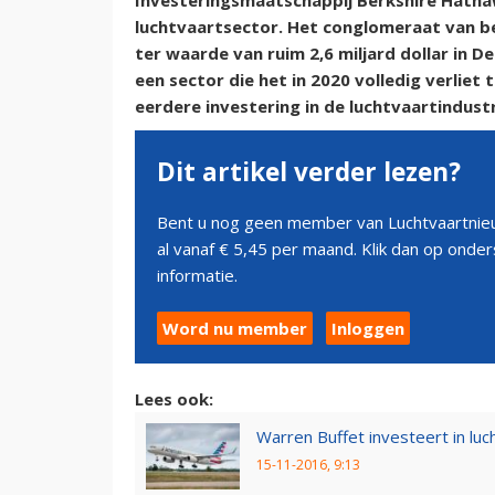
Investeringsmaatschappij Berkshire Hatha
luchtvaartsector. Het conglomeraat van b
ter waarde van ruim 2,6 miljard dollar in De
een sector die het in 2020 volledig verliet
eerdere investering in de luchtvaartindustr
Dit artikel verder lezen?
Bent u nog geen member van Luchtvaartnieu
al vanaf € 5,45 per maand. Klik dan op ond
informatie.
Word nu member
Inloggen
Lees ook:
Warren Buffet investeert in l
15-11-2016, 9:13