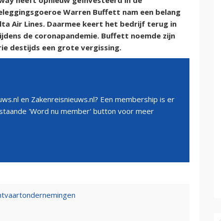
way heeft opnieuw geïnvesteerd in de
eleggingsgoeroe Warren Buffett nam een belang
lta Air Lines. Daarmee keert het bedrijf terug in
 tijdens de coronapandemie. Buffett noemde zijn
ie destijds een grote vergissing.
ws.nl en Zakenreisnieuws.nl? Een membership is er
erstaande 'Word nu member' button voor meer
uchtvaartondernemingen