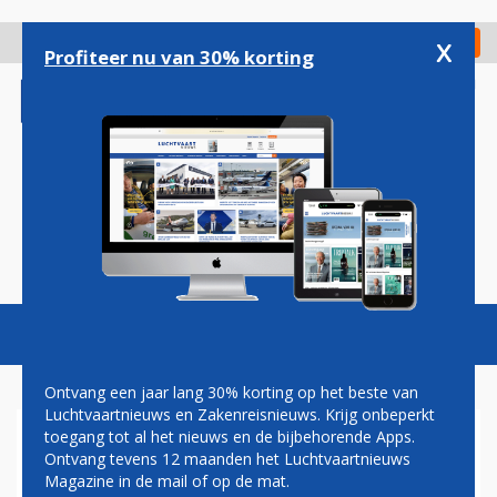
Overslaan
en
x
Digitaal Magazine
Registreer
Check in
naar
Profiteer nu van 30% korting
de
inhoud
gaan
Magazine
Podcasts
Vacatures
Toggl
naviga
Ontvang een jaar lang 30% korting op het beste van
Luchtvaartnieuws en Zakenreisnieuws. Krijg onbeperkt
toegang tot al het nieuws en de bijbehorende Apps.
KRAPTE DREIGT IN
Ontvang tevens 12 maanden het Luchtvaartnieuws
LUCHTVRACHTSECTOR DOOR
Magazine in de mail of op de mat.