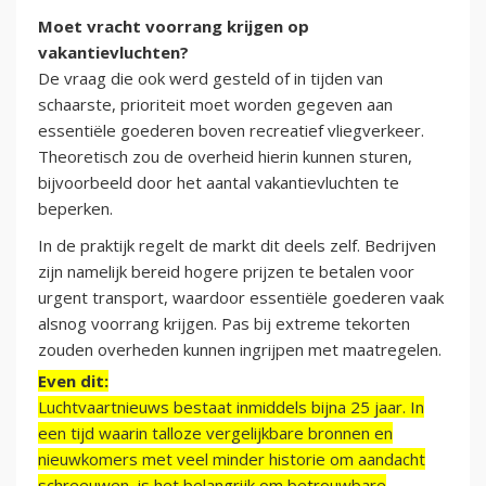
Moet vracht voorrang krijgen op
vakantievluchten?
De vraag die ook werd gesteld of in tijden van
schaarste, prioriteit moet worden gegeven aan
essentiële goederen boven recreatief vliegverkeer.
Theoretisch zou de overheid hierin kunnen sturen,
bijvoorbeeld door het aantal vakantievluchten te
beperken.
In de praktijk regelt de markt dit deels zelf. Bedrijven
zijn namelijk bereid hogere prijzen te betalen voor
urgent transport, waardoor essentiële goederen vaak
alsnog voorrang krijgen. Pas bij extreme tekorten
zouden overheden kunnen ingrijpen met maatregelen.
Even dit:
Luchtvaartnieuws bestaat inmiddels bijna 25 jaar. In
een tijd waarin talloze vergelijkbare bronnen en
nieuwkomers met veel minder historie om aandacht
schreeuwen, is het belangrijk om betrouwbare