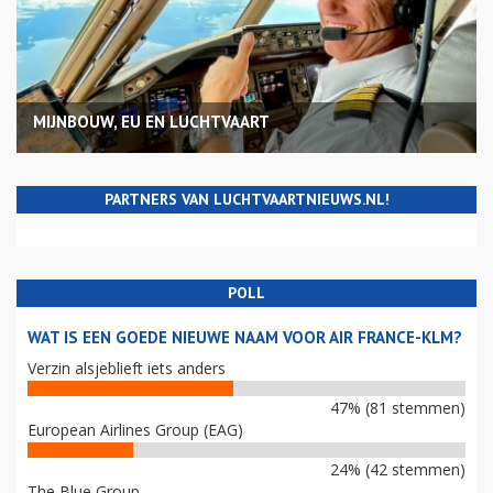
MIJNBOUW, EU EN LUCHTVAART
PARTNERS VAN LUCHTVAARTNIEUWS.NL!
POLL
WAT IS EEN GOEDE NIEUWE NAAM VOOR AIR FRANCE-KLM?
Verzin alsjeblieft iets anders
47% (81 stemmen)
European Airlines Group (EAG)
24% (42 stemmen)
The Blue Group