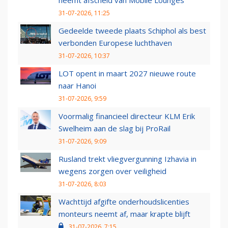
neemt afscheid van Mobile Lounges
31-07-2026, 11:25
Gedeelde tweede plaats Schiphol als best
verbonden Europese luchthaven
31-07-2026, 10:37
LOT opent in maart 2027 nieuwe route
naar Hanoi
31-07-2026, 9:59
Voormalig financieel directeur KLM Erik
Swelheim aan de slag bij ProRail
31-07-2026, 9:09
Rusland trekt vliegvergunning Izhavia in
wegens zorgen over veiligheid
31-07-2026, 8:03
Wachttijd afgifte onderhoudslicenties
monteurs neemt af, maar krapte blijft
31-07-2026, 7:15