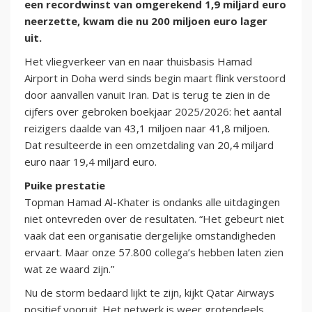
een recordwinst van omgerekend 1,9 miljard euro
neerzette, kwam die nu 200 miljoen euro lager
uit.
Het vliegverkeer van en naar thuisbasis Hamad
Airport in Doha werd sinds begin maart flink verstoord
door aanvallen vanuit Iran. Dat is terug te zien in de
cijfers over gebroken boekjaar 2025/2026: het aantal
reizigers daalde van 43,1 miljoen naar 41,8 miljoen.
Dat resulteerde in een omzetdaling van 20,4 miljard
euro naar 19,4 miljard euro.
Puike prestatie
Topman Hamad Al-Khater is ondanks alle uitdagingen
niet ontevreden over de resultaten. “Het gebeurt niet
vaak dat een organisatie dergelijke omstandigheden
ervaart. Maar onze 57.800 collega’s hebben laten zien
wat ze waard zijn.”
Nu de storm bedaard lijkt te zijn, kijkt Qatar Airways
positief vooruit. Het netwerk is weer grotendeels