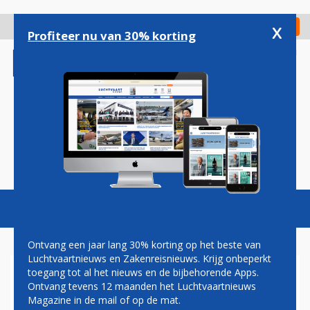
Overslaan
en
x
Digitaal Magazine
Registreer
Check in
naar
Profiteer nu van 30% korting
de
inhoud
gaan
Magazine
Podcasts
Vacatures
Toggl
naviga
Ontvang een jaar lang 30% korting op het beste van
Luchtvaartnieuws en Zakenreisnieuws. Krijg onbeperkt
toegang tot al het nieuws en de bijbehorende Apps.
QATAR AIRWAYS KAN
Ontvang tevens 12 maanden het Luchtvaartnieuws
RECORDWINST NIET
Magazine in de mail of op de mat.