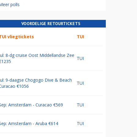
Meer polls
VOORDELIGE RETOURTICKETS
TUI vliegtickets
TUI
Jul: 8-dg cruise Oost Middellandse Zee
TUI
€1235
Jul: 9-daagse Chogogo Dive & Beach
TUI
Curacao €1056
Sep: Amsterdam - Curacao €569
TUI
Sep: Amsterdam - Aruba €614
TUI