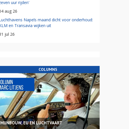
zeven uur rijden'
04 aug 26
Luchthavens Napels maand dicht voor onderhoud:
KLM en Transavia wijken uit
31 jul 26
COLUMNS
MIJNBOUW, EU EN LUCHTVAART