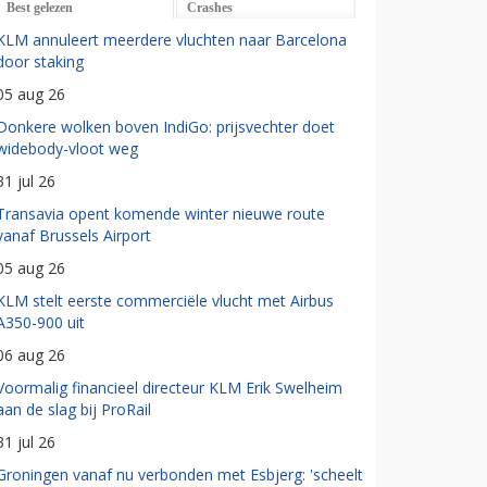
Best gelezen
Crashes
KLM annuleert meerdere vluchten naar Barcelona
door staking
05 aug 26
Donkere wolken boven IndiGo: prijsvechter doet
widebody-vloot weg
31 jul 26
Transavia opent komende winter nieuwe route
vanaf Brussels Airport
05 aug 26
KLM stelt eerste commerciële vlucht met Airbus
A350-900 uit
06 aug 26
Voormalig financieel directeur KLM Erik Swelheim
aan de slag bij ProRail
31 jul 26
Groningen vanaf nu verbonden met Esbjerg: 'scheelt