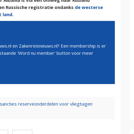
r Albania is via een omweg naar Rusland
en Russische registratie ondanks
de westerse
t land
.
ws.nl en Zakenreisnieuws.nl? Een membership is er
erstaande 'Word nu member' button voor meer
sancties reserveonderdelen voor vliegtuigen