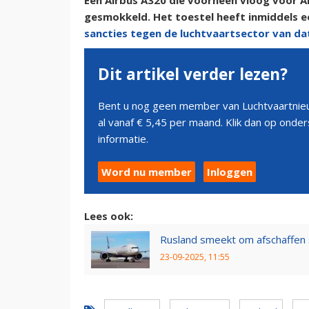
Een Airbus A320 die voorheen vloog voor Ai
gesmokkeld. Het toestel heeft inmiddels e
sancties tegen de luchtvaartsector van da
Dit artikel verder lezen?
Bent u nog geen member van Luchtvaartnieu
al vanaf € 5,45 per maand. Klik dan op ond
informatie.
Word nu member
Inloggen
Lees ook:
Rusland smeekt om afschaffen 
23-09-2025, 11:55