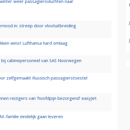
 winter weer passagiersvluchten naar
ernood in: streep door vlootuitbreiding
ukken winst Lufthansa hard omlaag
 bij cabinepersoneel van SAS Noorwegen
voor zelfgemaakt Russisch passagierstoestel
nen reizigers van ‘hoofdpijn bezorgend’ easyJet
X-familie eindelijk gaan leveren