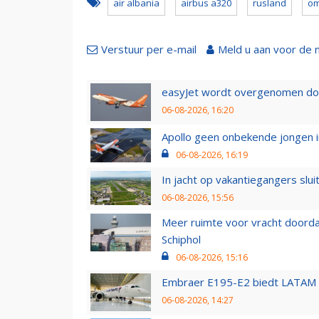
air albania
airbus a320
rusland
o
Verstuur per e-mail
Meld u aan voor de 
easyJet wordt overgenomen door
06-08-2026, 16:20
Apollo geen onbekende jongen i
06-08-2026, 16:19
In jacht op vakantiegangers slui
06-08-2026, 15:56
Meer ruimte voor vracht doorda
Schiphol
06-08-2026, 15:16
Embraer E195-E2 biedt LATAM k
06-08-2026, 14:27