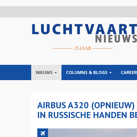
Overslaan
en
naar
de
inhoud
gaan
NIEUWS
COLUMNS & BLOGS
CAREER
AIRBUS A320 (OPNIEUW)
IN RUSSISCHE HANDEN 