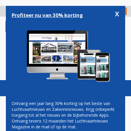
Overslaan
en
x
Digitaal Magazine
Registreer
Check in
naar
Profiteer nu van 30% korting
de
inhoud
gaan
Magazine
Podcasts
Vacatures
Toggl
naviga
Ontvang een jaar lang 30% korting op het beste van
Luchtvaartnieuws en Zakenreisnieuws. Krijg onbeperkt
toegang tot al het nieuws en de bijbehorende Apps.
OMAN
Ontvang tevens 12 maanden het Luchtvaartnieuws
Magazine in de mail of op de mat.