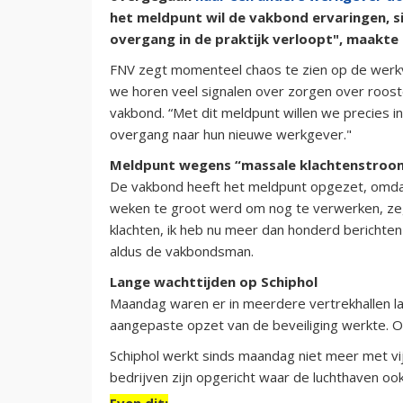
het meldpunt wil de vakbond ervaringen, 
overgang in de praktijk verloopt", maakte
FNV zegt momenteel chaos te zien op de werkvlo
we horen veel signalen over zorgen over roost
vakbond. “Met dit meldpunt willen we precies i
overgang naar hun nieuwe werkgever."
Meldpunt wegens “massale klachtenstroo
De vakbond heeft het meldpunt opgezet, omda
weken te groot werd om nog te verwerken, ze
klachten, ik heb nu meer dan honderd berichten
aldus de vakbondsman.
Lange wachttijden op Schiphol
Maandag waren er in meerdere vertrekhallen la
aangepaste opzet van de beveiliging werkte. 
Schiphol werkt sinds maandag niet meer met vij
bedrijven zijn opgericht waar de luchthaven ook
Even dit: