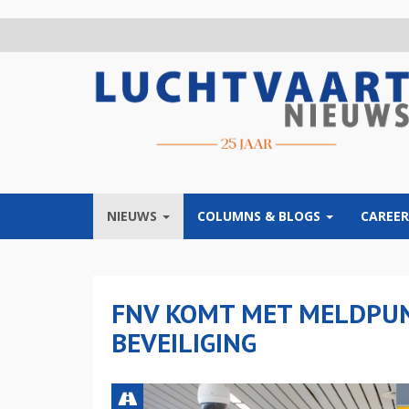
Overslaan
en
naar
de
inhoud
gaan
NIEUWS
COLUMNS & BLOGS
CAREER
FNV KOMT MET MELDPUNT
BEVEILIGING