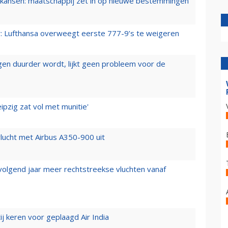
ansen: maatschappij zet in op nieuwe bestemmingen
er: Lufthansa overweegt eerste 777-9’s te weigeren
iegen duurder wordt, lijkt geen probleem voor de
ipzig zat vol met munitie'
lucht met Airbus A350-900 uit
 volgend jaar meer rechtstreekse vluchten vanaf
j keren voor geplaagd Air India