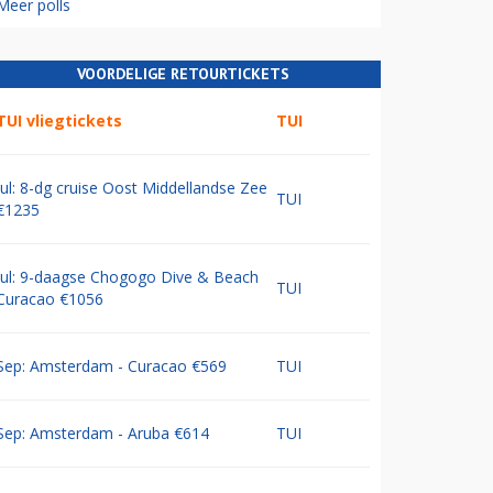
Meer polls
VOORDELIGE RETOURTICKETS
TUI vliegtickets
TUI
Jul: 8-dg cruise Oost Middellandse Zee
TUI
€1235
Jul: 9-daagse Chogogo Dive & Beach
TUI
Curacao €1056
Sep: Amsterdam - Curacao €569
TUI
Sep: Amsterdam - Aruba €614
TUI