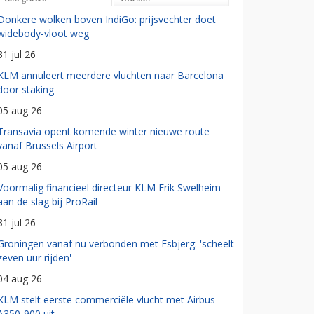
Donkere wolken boven IndiGo: prijsvechter doet
widebody-vloot weg
31 jul 26
KLM annuleert meerdere vluchten naar Barcelona
door staking
05 aug 26
Transavia opent komende winter nieuwe route
vanaf Brussels Airport
05 aug 26
Voormalig financieel directeur KLM Erik Swelheim
aan de slag bij ProRail
31 jul 26
Groningen vanaf nu verbonden met Esbjerg: 'scheelt
zeven uur rijden'
04 aug 26
KLM stelt eerste commerciële vlucht met Airbus
A350-900 uit