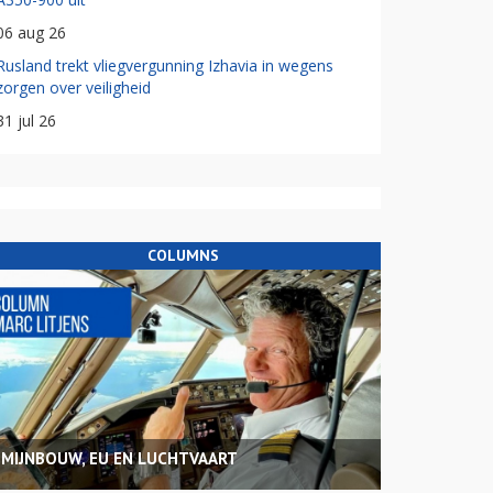
06 aug 26
Rusland trekt vliegvergunning Izhavia in wegens
zorgen over veiligheid
31 jul 26
COLUMNS
MIJNBOUW, EU EN LUCHTVAART