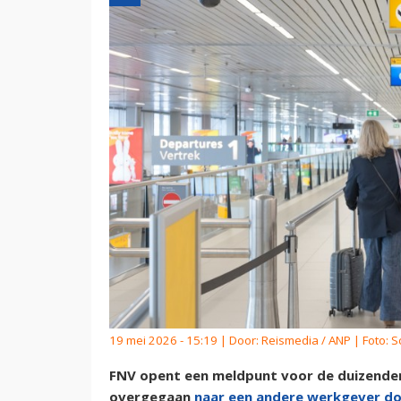
19 mei 2026 - 15:19 | Door:
Reismedia / ANP
| Foto: S
FNV opent een meldpunt voor de duizenden 
overgegaan
naar een andere werkgever do