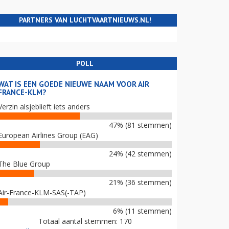
PARTNERS VAN LUCHTVAARTNIEUWS.NL!
POLL
WAT IS EEN GOEDE NIEUWE NAAM VOOR AIR
FRANCE-KLM?
Verzin alsjeblieft iets anders
47% (81 stemmen)
European Airlines Group (EAG)
24% (42 stemmen)
The Blue Group
21% (36 stemmen)
Air-France-KLM-SAS(-TAP)
6% (11 stemmen)
Totaal aantal stemmen: 170