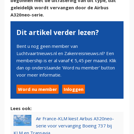
begonnen met de uitfasering van dit type, dat
geleidelijk wordt vervangen door de Airbus
A320neo-serie.
Dit artikel verder lezen?
Bent u nog geen member van
Luchtvaartnieuws.nl en Zakenreisnieuws.nl? Een
membership is er al vanaf € 5,45 per maand. Klik
dan op onderstaande 'Word nu member' button
voor meer informatie.
Word nu member
Inloggen
Lees ook:
Air France-KLM kiest Airbus A320neo-
serie voor vervanging Boeing 737 bij
KLM en Transavia