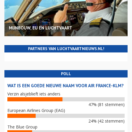
MIJNBOUW, EU EN LUCHTVAART
PARTNERS VAN LUCHTVAARTNIEUWS.NL!
POLL
WAT IS EEN GOEDE NIEUWE NAAM VOOR AIR FRANCE-KLM?
Verzin alsjeblieft iets anders
47% (81 stemmen)
European Airlines Group (EAG)
24% (42 stemmen)
The Blue Group