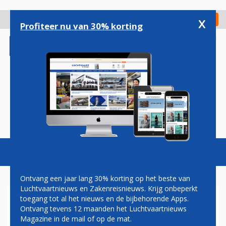
Overslaan
en
x
Digitaal Magazine
Registreer
Check in
naar
Profiteer nu van 30% korting
de
inhoud
gaan
Magazine
Podcasts
Vacatures
Toggl
naviga
Ontvang een jaar lang 30% korting op het beste van
Luchtvaartnieuws en Zakenreisnieuws. Krijg onbeperkt
toegang tot al het nieuws en de bijbehorende Apps.
KLM NEEMT AFSCHEID VAN
Ontvang tevens 12 maanden het Luchtvaartnieuws
EERSTE BOEING 737-800:
Magazine in de mail of op de mat.