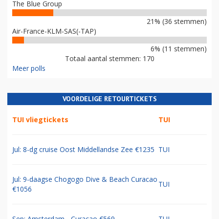
The Blue Group
21% (36 stemmen)
Air-France-KLM-SAS(-TAP)
6% (11 stemmen)
Totaal aantal stemmen: 170
Meer polls
VOORDELIGE RETOURTICKETS
TUI vliegtickets
TUI
Jul: 8-dg cruise Oost Middellandse Zee €1235
TUI
Jul: 9-daagse Chogogo Dive & Beach Curacao
TUI
€1056
Sep: Amsterdam - Curacao €569
TUI