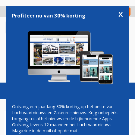
Overslaan
en
x
Digitaal Magazine
Registreer
Check in
naar
Profiteer nu van 30% korting
de
inhoud
gaan
Magazine
Podcasts
Vacatures
Toggl
naviga
Ontvang een jaar lang 30% korting op het beste van
Luchtvaartnieuws en Zakenreisnieuws. Krijg onbeperkt
toegang tot al het nieuws en de bijbehorende Apps.
TWENTE AIRPORT
Ontvang tevens 12 maanden het Luchtvaartnieuws
Magazine in de mail of op de mat.