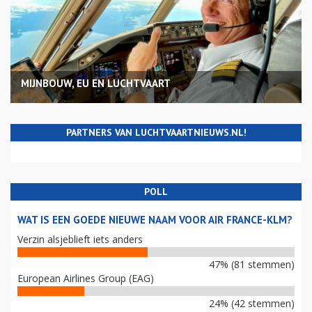
MIJNBOUW, EU EN LUCHTVAART
PARTNERS VAN LUCHTVAARTNIEUWS.NL!
POLL
WAT IS EEN GOEDE NIEUWE NAAM VOOR AIR FRANCE-KLM?
Verzin alsjeblieft iets anders
47% (81 stemmen)
European Airlines Group (EAG)
24% (42 stemmen)