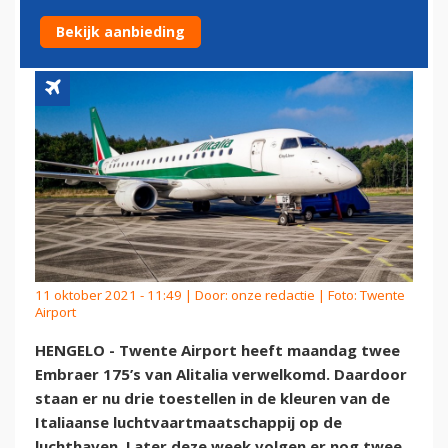
AIRPORT
Bekijk aanbieding
11 oktober 2021 - 11:49 | Door:
onze redactie
| Foto: Twente
Airport
HENGELO - Twente Airport heeft maandag twee
Embraer 175’s van Alitalia verwelkomd. Daardoor
staan er nu drie toestellen in de kleuren van de
Italiaanse luchtvaartmaatschappij op de
luchthaven. Later deze week volgen er nog twee.