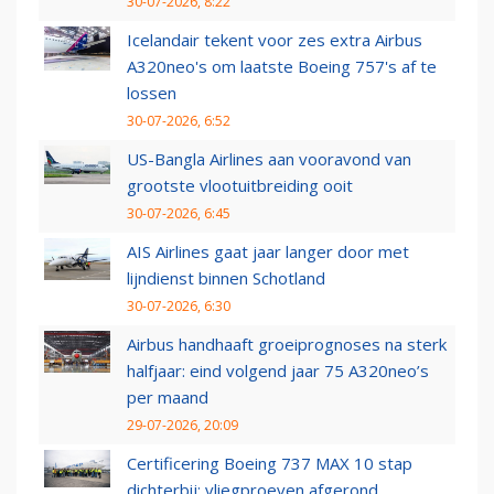
30-07-2026, 8:22
Icelandair tekent voor zes extra Airbus
A320neo's om laatste Boeing 757's af te
lossen
30-07-2026, 6:52
US-Bangla Airlines aan vooravond van
grootste vlootuitbreiding ooit
30-07-2026, 6:45
AIS Airlines gaat jaar langer door met
lijndienst binnen Schotland
30-07-2026, 6:30
Airbus handhaaft groeiprognoses na sterk
halfjaar: eind volgend jaar 75 A320neo’s
per maand
29-07-2026, 20:09
Certificering Boeing 737 MAX 10 stap
dichterbij: vliegproeven afgerond