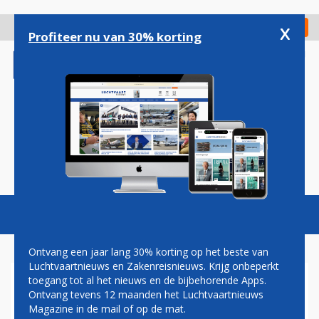
Overslaan
en
x
Digitaal Magazine
Registreer
Check in
naar
Profiteer nu van 30% korting
de
inhoud
gaan
Magazine
Podcasts
Vacatures
Toggl
naviga
Ontvang een jaar lang 30% korting op het beste van
Luchtvaartnieuws en Zakenreisnieuws. Krijg onbeperkt
toegang tot al het nieuws en de bijbehorende Apps.
DUO ALITALIA-TOESTELLEN
Ontvang tevens 12 maanden het Luchtvaartnieuws
GELAND OP TWENTE
Magazine in de mail of op de mat.