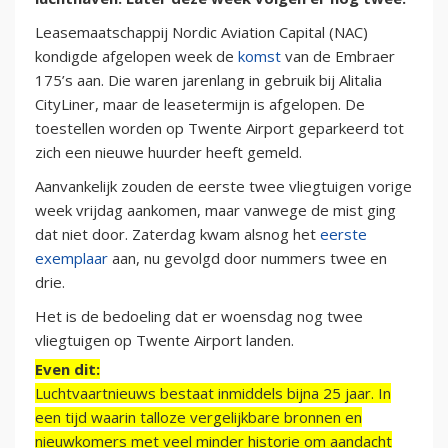
Leasemaatschappij Nordic Aviation Capital (NAC)
kondigde afgelopen week de
komst
van de Embraer
175’s aan. Die waren jarenlang in gebruik bij Alitalia
CityLiner, maar de leasetermijn is afgelopen. De
toestellen worden op Twente Airport geparkeerd tot
zich een nieuwe huurder heeft gemeld.
Aanvankelijk zouden de eerste twee vliegtuigen vorige
week vrijdag aankomen, maar vanwege de mist ging
dat niet door. Zaterdag kwam alsnog het
eerste
exemplaar
aan, nu gevolgd door nummers twee en
drie.
Het is de bedoeling dat er woensdag nog twee
vliegtuigen op Twente Airport landen.
Even dit:
Luchtvaartnieuws bestaat inmiddels bijna 25 jaar. In
een tijd waarin talloze vergelijkbare bronnen en
nieuwkomers met veel minder historie om aandacht