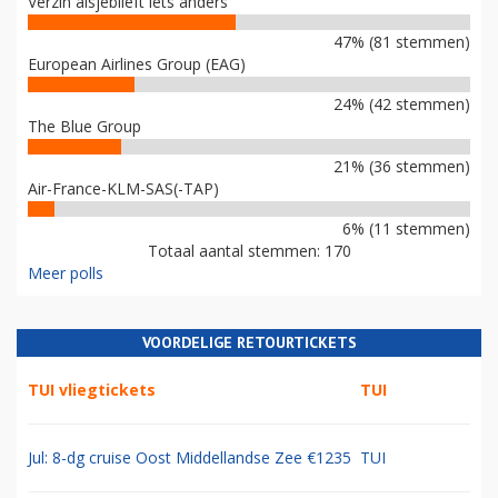
Verzin alsjeblieft iets anders
47% (81 stemmen)
European Airlines Group (EAG)
24% (42 stemmen)
The Blue Group
21% (36 stemmen)
Air-France-KLM-SAS(-TAP)
6% (11 stemmen)
Totaal aantal stemmen: 170
Meer polls
VOORDELIGE RETOURTICKETS
TUI vliegtickets
TUI
Jul: 8-dg cruise Oost Middellandse Zee €1235
TUI