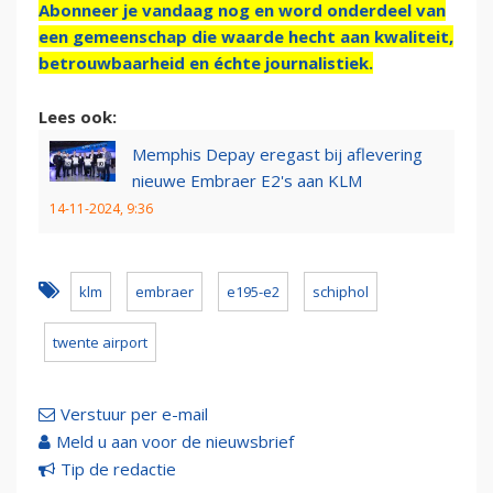
Abonneer je vandaag nog en word onderdeel van
een gemeenschap die waarde hecht aan kwaliteit,
betrouwbaarheid en échte journalistiek.
Lees ook:
Memphis Depay eregast bij aflevering
nieuwe Embraer E2's aan KLM
14-11-2024, 9:36
klm
embraer
e195-e2
schiphol
twente airport
Verstuur per e-mail
Meld u aan voor de nieuwsbrief
Tip de redactie