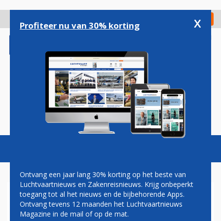
Overslaan
en
x
Digitaal Magazine
Registreer
Check in
naar
Profiteer nu van 30% korting
de
inhoud
gaan
Magazine
Podcasts
Vacatures
Toggl
naviga
Ontvang een jaar lang 30% korting op het beste van
Luchtvaartnieuws en Zakenreisnieuws. Krijg onbeperkt
toegang tot al het nieuws en de bijbehorende Apps.
NIEUWE E195-E2 VOOR KLM
Ontvang tevens 12 maanden het Luchtvaartnieuws
NAAR NEDERLAND, ANDER
Magazine in de mail of op de mat.