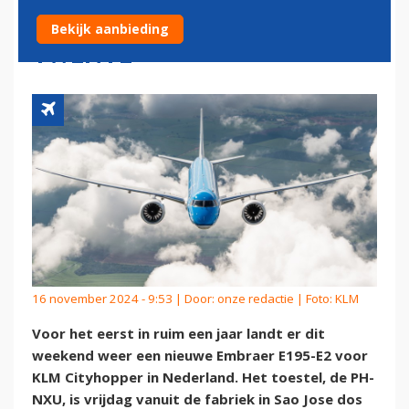
TOESTEL GEPARKEERD IN
Bekijk aanbieding
TWENTE
16 november 2024 - 9:53 | Door:
onze redactie
| Foto: KLM
Voor het eerst in ruim een jaar landt er dit
weekend weer een nieuwe Embraer E195-E2 voor
KLM Cityhopper in Nederland. Het toestel, de PH-
NXU, is vrijdag vanuit de fabriek in Sao Jose dos