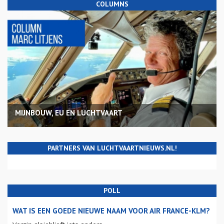
COLUMNS
MIJNBOUW, EU EN LUCHTVAART
PARTNERS VAN LUCHTVAARTNIEUWS.NL!
POLL
WAT IS EEN GOEDE NIEUWE NAAM VOOR AIR FRANCE-KLM?