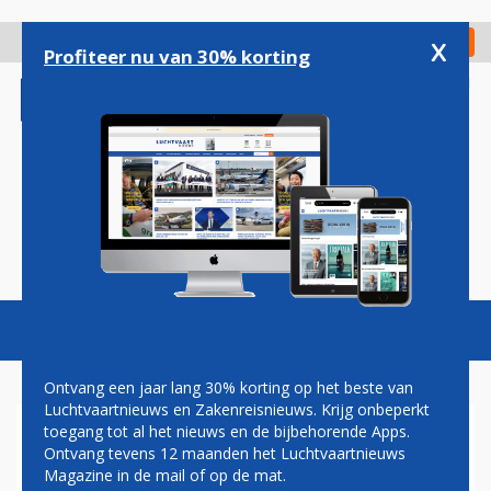
Overslaan
en
x
Digitaal Magazine
Registreer
Check in
naar
Profiteer nu van 30% korting
de
inhoud
gaan
Magazine
Podcasts
Vacatures
Toggl
naviga
Ontvang een jaar lang 30% korting op het beste van
Luchtvaartnieuws en Zakenreisnieuws. Krijg onbeperkt
toegang tot al het nieuws en de bijbehorende Apps.
EMBRAER
Ontvang tevens 12 maanden het Luchtvaartnieuws
Magazine in de mail of op de mat.