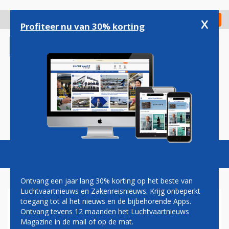
Overslaan
en
x
Digitaal Magazine
Registreer
Check in
naar
Profiteer nu van 30% korting
de
inhoud
gaan
Magazine
Podcasts
Vacatures
Toggl
naviga
Ontvang een jaar lang 30% korting op het beste van
Luchtvaartnieuws en Zakenreisnieuws. Krijg onbeperkt
toegang tot al het nieuws en de bijbehorende Apps.
OVERZICHT: DEZE
Ontvang tevens 12 maanden het Luchtvaartnieuws
VLIEGTUIGORDERS ZIJN OP
Magazine in de mail of op de mat.