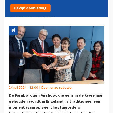
DE FARNBOROUGH AIRSHOW
Bekijk aanbieding
ONDERTEKEND
24 juli 2024 - 12:00 | Door:
onze redactie
De Farnborough Airshow, die eens in de twee jaar
gehouden wordt in Engeland, is traditioneel een
moment waarop veel vliegtuigorders