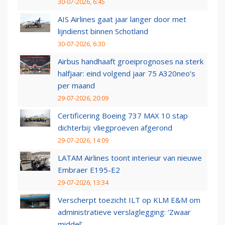
30-07-2026, 6:45
AIS Airlines gaat jaar langer door met
lijndienst binnen Schotland
30-07-2026, 6:30
Airbus handhaaft groeiprognoses na sterk
halfjaar: eind volgend jaar 75 A320neo’s
per maand
29-07-2026, 20:09
Certificering Boeing 737 MAX 10 stap
dichterbij: vliegproeven afgerond
29-07-2026, 14:09
LATAM Airlines toont interieur van nieuwe
Embraer E195-E2
29-07-2026, 13:34
Verscherpt toezicht ILT op KLM E&M om
administratieve verslaglegging: ‘Zwaar
middel’