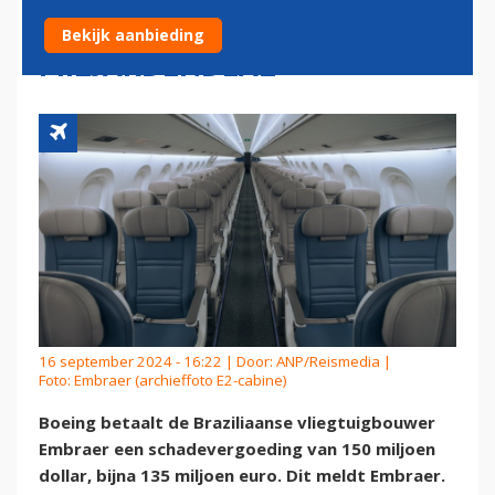
EMBRAER OM MISLUKTE
Bekijk aanbieding
MILJARDENDEAL
16 september 2024 - 16:22 | Door:
ANP/Reismedia
|
Foto: Embraer (archieffoto E2-cabine)
Boeing betaalt de Braziliaanse vliegtuigbouwer
Embraer een schadevergoeding van 150 miljoen
dollar, bijna 135 miljoen euro. Dit meldt Embraer.