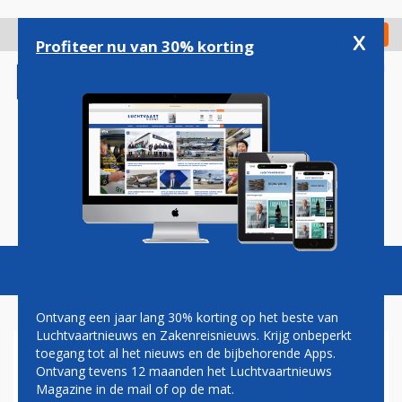
Overslaan
en
x
Digitaal Magazine
Registreer
Check in
naar
Profiteer nu van 30% korting
de
inhoud
gaan
Magazine
Podcasts
Vacatures
Toggl
naviga
Ontvang een jaar lang 30% korting op het beste van
Luchtvaartnieuws en Zakenreisnieuws. Krijg onbeperkt
toegang tot al het nieuws en de bijbehorende Apps.
BOEING BETAALT 150
Ontvang tevens 12 maanden het Luchtvaartnieuws
MILJOEN DOLLAR AAN
Magazine in de mail of op de mat.