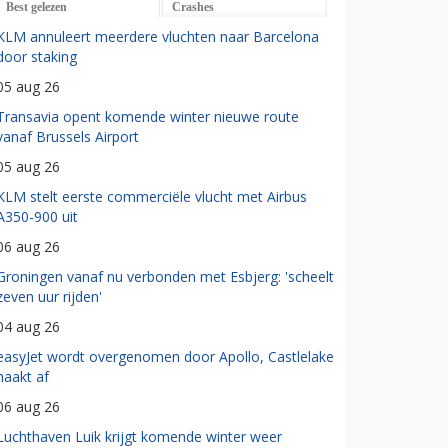
Best gelezen
Crashes
KLM annuleert meerdere vluchten naar Barcelona
door staking
05 aug 26
Transavia opent komende winter nieuwe route
vanaf Brussels Airport
05 aug 26
KLM stelt eerste commerciële vlucht met Airbus
A350-900 uit
06 aug 26
Groningen vanaf nu verbonden met Esbjerg: 'scheelt
zeven uur rijden'
04 aug 26
easyJet wordt overgenomen door Apollo, Castlelake
haakt af
06 aug 26
Luchthaven Luik krijgt komende winter weer