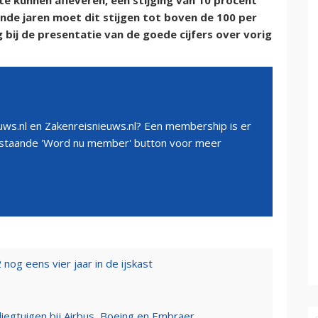
te kunnen afleveren, een stijging van 10 procent
nde jaren moet dit stijgen tot boven de 100 per
 bij de presentatie van de goede cijfers over vorig
ws.nl en Zakenreisnieuws.nl? Een membership is er
erstaande 'Word nu member' button voor meer
og eens vier jaar in de ijskast
liegtuigen bij Airbus, Boeing en Embraer