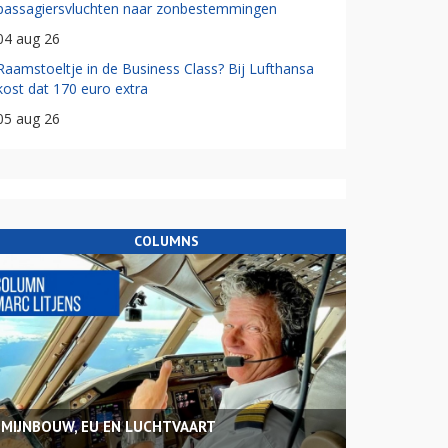
passagiersvluchten naar zonbestemmingen
04 aug 26
Raamstoeltje in de Business Class? Bij Lufthansa
kost dat 170 euro extra
05 aug 26
COLUMNS
MIJNBOUW, EU EN LUCHTVAART