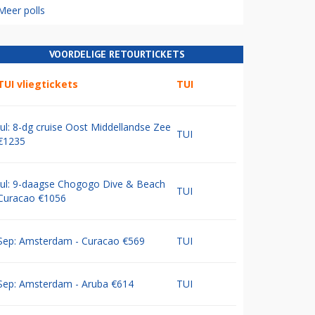
Meer polls
VOORDELIGE RETOURTICKETS
TUI vliegtickets
TUI
Jul: 8-dg cruise Oost Middellandse Zee
TUI
€1235
Jul: 9-daagse Chogogo Dive & Beach
TUI
Curacao €1056
Sep: Amsterdam - Curacao €569
TUI
Sep: Amsterdam - Aruba €614
TUI