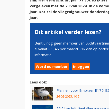
Embraer verwacht dit jaar 77 tot 85 E-jets 
vergeleken met de 73 van 2024. In de kome
jaar. Dat zei de vliegtuigbouwer donderdag
jaar.
Dit artikel verder lezen?
Bent u nog geen member van Luchtvaartnieu
al vanaf € 5,45 per maand. Klik dan op ond
informatie.
Word nu member
Inloggen
Lees ook:
Plannen voor Embraer E175-E2 n
26-02-2025, 10:51
ANA bestelt tientallen nieuwe v