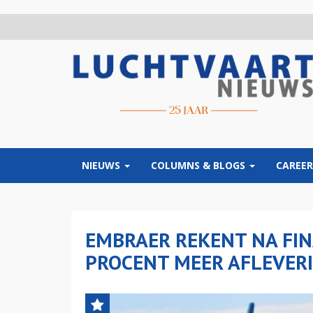
Overslaan
en
naar
de
inhoud
gaan
NIEUWS
COLUMNS & BLOGS
CAREER
EMBRAER REKENT NA FIN
PROCENT MEER AFLEVERI