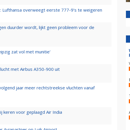
er: Lufthansa overweegt eerste 777-9’s te weigeren
iegen duurder wordt, lijkt geen probleem voor de
ipzig zat vol met munitie'
lucht met Airbus A350-900 uit
 volgend jaar meer rechtstreekse vluchten vanaf
j keren voor geplaagd Air India
r Aviapartner op Luik Airport