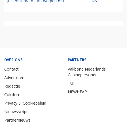
Jul: Rotterdam - Antwerpen €21
NS
OVER ONS
PARTNERS
Contact
Vakbond Nederlands
Cabinepersoneel
Adverteren
TUI
Redactie
NEWHEAP
Colofon
Privacy & Cookiebeleid
Nieuwsscript
Partnernieuws