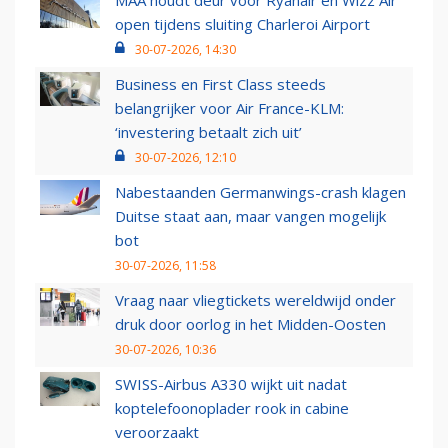
MAA houdt deur voor Ryanair en Wizz Air
open tijdens sluiting Charleroi Airport
30-07-2026, 14:30
Business en First Class steeds
belangrijker voor Air France-KLM:
‘investering betaalt zich uit’
30-07-2026, 12:10
Nabestaanden Germanwings-crash klagen
Duitse staat aan, maar vangen mogelijk
bot
30-07-2026, 11:58
Vraag naar vliegtickets wereldwijd onder
druk door oorlog in het Midden-Oosten
30-07-2026, 10:36
SWISS-Airbus A330 wijkt uit nadat
koptelefoonoplader rook in cabine
veroorzaakt