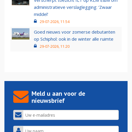
Verscherpt toezicht ILT op KLM E&M om
administratieve verslaglegging: ‘Zwaar
middel’
29-07-2026, 11:54
Goed nieuws voor zomerse debutanten
op Schiphol: ook in de winter alle ruimte
29-07-2026, 11:20
Meld u aan voor de
nieuwsbrief