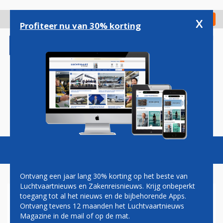
Overslaan
en
x
Digitaal Magazine
Registreer
Check in
naar
Profiteer nu van 30% korting
de
inhoud
gaan
Magazine
Podcasts
Vacatures
Toggl
naviga
Ontvang een jaar lang 30% korting op het beste van
Luchtvaartnieuws en Zakenreisnieuws. Krijg onbeperkt
toegang tot al het nieuws en de bijbehorende Apps.
EMBRAER BLIJFT BEZORGD
Ontvang tevens 12 maanden het Luchtvaartnieuws
OVER HANDELSKLIMAAT MET
Magazine in de mail of op de mat.