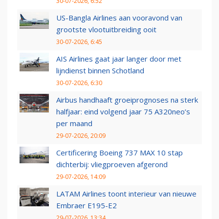
30-07-2026, 6:52
US-Bangla Airlines aan vooravond van
grootste vlootuitbreiding ooit
30-07-2026, 6:45
AIS Airlines gaat jaar langer door met
lijndienst binnen Schotland
30-07-2026, 6:30
Airbus handhaaft groeiprognoses na sterk
halfjaar: eind volgend jaar 75 A320neo’s
per maand
29-07-2026, 20:09
Certificering Boeing 737 MAX 10 stap
dichterbij: vliegproeven afgerond
29-07-2026, 14:09
LATAM Airlines toont interieur van nieuwe
Embraer E195-E2
29-07-2026, 13:34