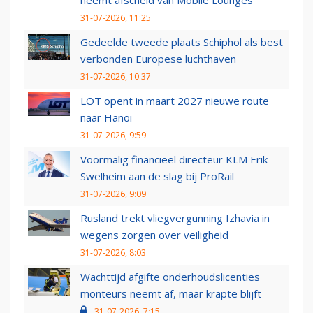
neemt afscheid van Mobile Lounges
31-07-2026, 11:25
Gedeelde tweede plaats Schiphol als best
verbonden Europese luchthaven
31-07-2026, 10:37
LOT opent in maart 2027 nieuwe route
naar Hanoi
31-07-2026, 9:59
Voormalig financieel directeur KLM Erik
Swelheim aan de slag bij ProRail
31-07-2026, 9:09
Rusland trekt vliegvergunning Izhavia in
wegens zorgen over veiligheid
31-07-2026, 8:03
Wachttijd afgifte onderhoudslicenties
monteurs neemt af, maar krapte blijft
31-07-2026, 7:15