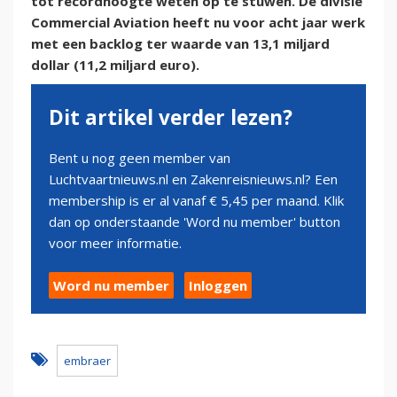
tot recordhoogte weten op te stuwen. De divisie
Commercial Aviation heeft nu voor acht jaar werk
met een backlog ter waarde van 13,1 miljard
dollar (11,2 miljard euro).
Dit artikel verder lezen?
Bent u nog geen member van
Luchtvaartnieuws.nl en Zakenreisnieuws.nl? Een
membership is er al vanaf € 5,45 per maand. Klik
dan op onderstaande 'Word nu member' button
voor meer informatie.
Word nu member
Inloggen
embraer