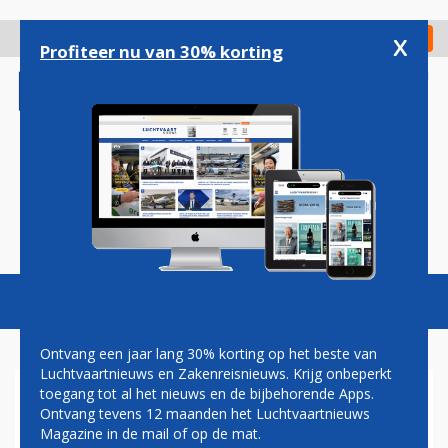
Overslaan
en
x
Digitaal Magazine
Registreer
Check in
naar
Profiteer nu van 30% korting
de
inhoud
gaan
Magazine
Podcasts
Vacatures
Toggl
naviga
Ontvang een jaar lang 30% korting op het beste van
Luchtvaartnieuws en Zakenreisnieuws. Krijg onbeperkt
toegang tot al het nieuws en de bijbehorende Apps.
BESTELLINGEN SKYWEST EN
Ontvang tevens 12 maanden het Luchtvaartnieuws
SAS STUWEN
Magazine in de mail of op de mat.