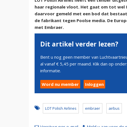
LOT Polish Airlines heeft een tender uitge
haar regionale vloot. Het gaat om tot wel 84
daarvoor gemeld met een bod dat bestaat u
de fabrikant tegen Poolse media. De Europ
met Embraer.
Dit artikel verder lezen?
Bent u nog geen member van Luchtvaartnieu
al vanaf € 5,45 per maand. Klik dan op ond
informatie.
Word nu member
Inloggen
LOT Polish Airlines
embraer
airbus
Verstuur per e-mail
Meld u aan voor de 