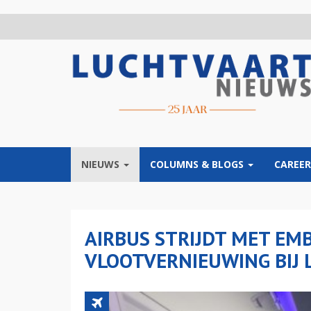
Overslaan
en
naar
de
inhoud
gaan
NIEUWS
COLUMNS & BLOGS
CAREER
AIRBUS STRIJDT MET EM
VLOOTVERNIEUWING BIJ L