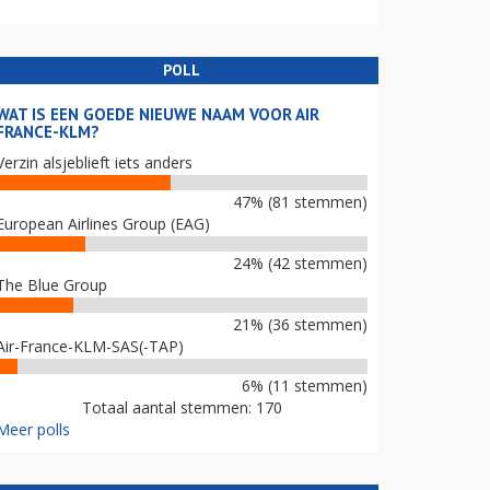
POLL
WAT IS EEN GOEDE NIEUWE NAAM VOOR AIR
FRANCE-KLM?
Verzin alsjeblieft iets anders
47% (81 stemmen)
European Airlines Group (EAG)
24% (42 stemmen)
The Blue Group
21% (36 stemmen)
Air-France-KLM-SAS(-TAP)
6% (11 stemmen)
Totaal aantal stemmen: 170
Meer polls