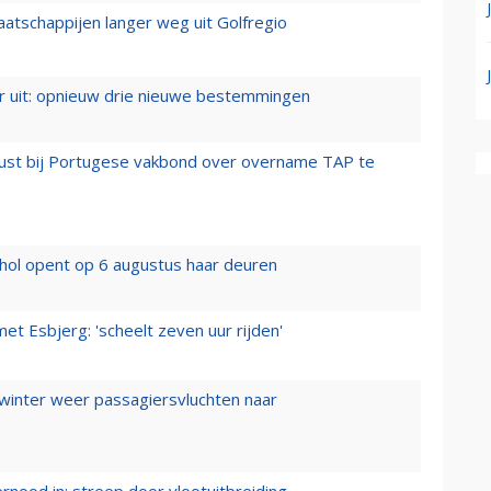
aatschappijen langer weg uit Golfregio
er uit: opnieuw drie nieuwe bestemmingen
rust bij Portugese vakbond over overname TAP te
hol opent op 6 augustus haar deuren
t Esbjerg: 'scheelt zeven uur rijden'
 winter weer passagiersvluchten naar
ernood in: streep door vlootuitbreiding