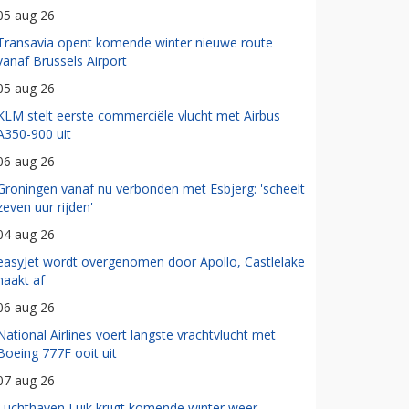
05 aug 26
Transavia opent komende winter nieuwe route
vanaf Brussels Airport
05 aug 26
KLM stelt eerste commerciële vlucht met Airbus
A350-900 uit
06 aug 26
Groningen vanaf nu verbonden met Esbjerg: 'scheelt
zeven uur rijden'
04 aug 26
easyJet wordt overgenomen door Apollo, Castlelake
haakt af
06 aug 26
National Airlines voert langste vrachtvlucht met
Boeing 777F ooit uit
07 aug 26
Luchthaven Luik krijgt komende winter weer