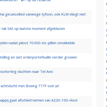
hai gecancelled vanwege tyfoon, ook KLM vliegt niet
 tak SAS op laatste moment afgeblazen
elen nadat piloot 70.000 xtc-pillen smokkelde
elling en ziet orderportefeuille verder groeien
chorting vluchten naar Tel Aviv
vrachtvlucht met Boeing 777F ooit uit
happij gaat afscheid nemen van A220-100-vloot