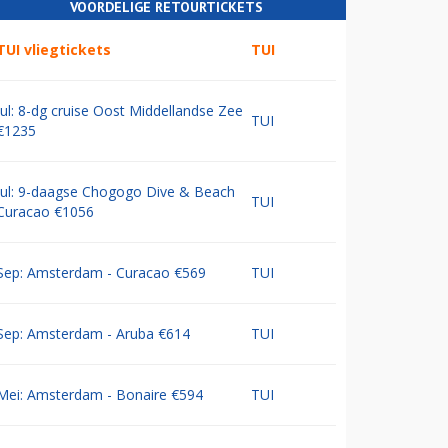
VOORDELIGE RETOURTICKETS
TUI vliegtickets
TUI
Jul: 8-dg cruise Oost Middellandse Zee
TUI
€1235
Jul: 9-daagse Chogogo Dive & Beach
TUI
Curacao €1056
Sep: Amsterdam - Curacao €569
TUI
Sep: Amsterdam - Aruba €614
TUI
Mei: Amsterdam - Bonaire €594
TUI