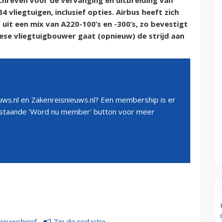
schreven voor de vervanging en uitbreiding van
 vliegtuigen, inclusief opties. Airbus heeft zich
it een mix van A220-100’s en -300’s, zo bevestigt
ese vliegtuigbouwer gaat (opnieuw) de strijd aan
ws.nl en Zakenreisnieuws.nl? Een membership is er
erstaande 'Word nu member' button voor meer
nieuwsbrief
Tip de redactie