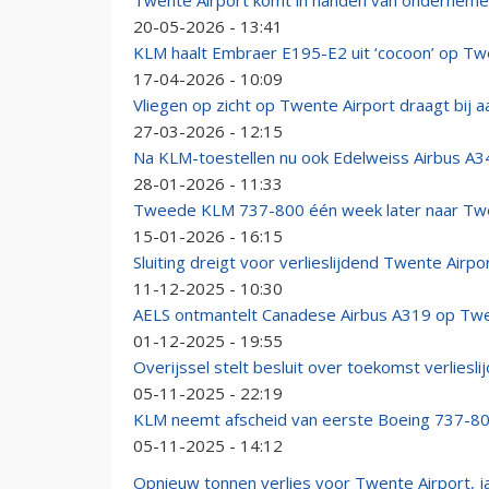
Twente Airport komt in handen van ondernemer
20-05-2026 - 13:41
KLM haalt Embraer E195-E2 uit ‘cocoon’ op Tw
17-04-2026 - 10:09
Vliegen op zicht op Twente Airport draagt bij 
27-03-2026 - 12:15
Na KLM-toestellen nu ook Edelweiss Airbus A3
28-01-2026 - 11:33
Tweede KLM 737-800 één week later naar Twen
15-01-2026 - 16:15
Sluiting dreigt voor verlieslijdend Twente Airpo
11-12-2025 - 10:30
AELS ontmantelt Canadese Airbus A319 op Twe
01-12-2025 - 19:55
Overijssel stelt besluit over toekomst verliesli
05-11-2025 - 22:19
KLM neemt afscheid van eerste Boeing 737-800:
05-11-2025 - 14:12
Opnieuw tonnen verlies voor Twente Airport, j