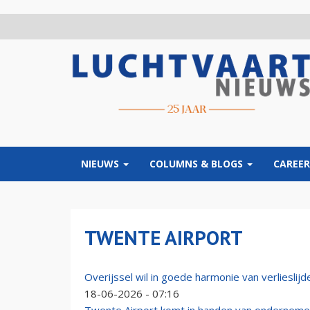
Overslaan
en
naar
de
inhoud
gaan
NIEUWS
COLUMNS & BLOGS
CAREER
TWENTE AIRPORT
Overijssel wil in goede harmonie van verlieslij
18-06-2026 - 07:16