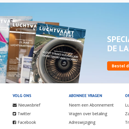
SPECI
DE LA
Bestel d
VOLG ONS
ABONNEE VRAGEN
O
Nieuwsbrief
Neem een Abonnement
Lu
Twitter
Vragen over betaling
Za
Facebook
Adreswijziging
Tr