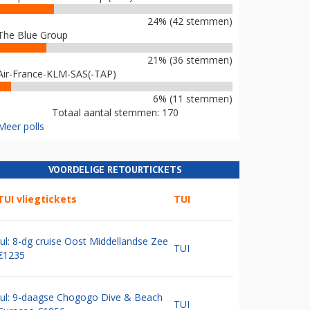
24% (42 stemmen)
The Blue Group
21% (36 stemmen)
Air-France-KLM-SAS(-TAP)
6% (11 stemmen)
Totaal aantal stemmen: 170
Meer polls
VOORDELIGE RETOURTICKETS
TUI vliegtickets
TUI
Jul: 8-dg cruise Oost Middellandse Zee
TUI
€1235
Jul: 9-daagse Chogogo Dive & Beach
TUI