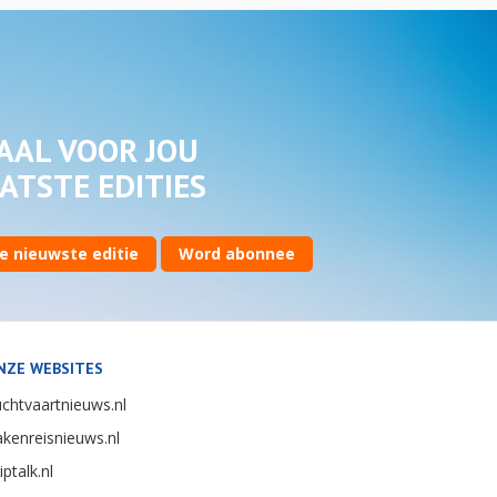
AAL VOOR JOU
ATSTE EDITIES
e nieuwste editie
Word abonnee
NZE WEBSITES
chtvaartnieuws.nl
kenreisnieuws.nl
iptalk.nl