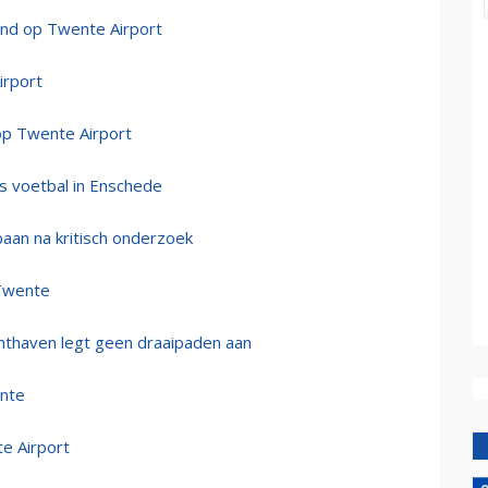
and op Twente Airport
irport
 op Twente Airport
s voetbal in Enschede
aan na kritisch onderzoek
 Twente
hthaven legt geen draaipaden aan
ente
te Airport