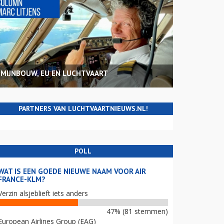
MIJNBOUW, EU EN LUCHTVAART
PARTNERS VAN LUCHTVAARTNIEUWS.NL!
POLL
WAT IS EEN GOEDE NIEUWE NAAM VOOR AIR
FRANCE-KLM?
Verzin alsjeblieft iets anders
47% (81 stemmen)
European Airlines Group (EAG)