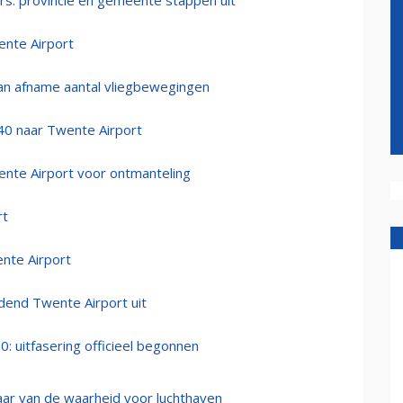
s: provincie en gemeente stappen uit
ente Airport
aan afname aantal vliegbewegingen
40 naar Twente Airport
te Airport voor ontmanteling
rt
nte Airport
jdend Twente Airport uit
 uitfasering officieel begonnen
aar van de waarheid voor luchthaven