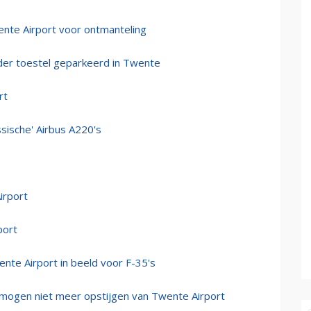
ente Airport voor ontmanteling
er toestel geparkeerd in Twente
rt
sische' Airbus A220's
irport
port
nte Airport in beeld voor F-35's
en mogen niet meer opstijgen van Twente Airport