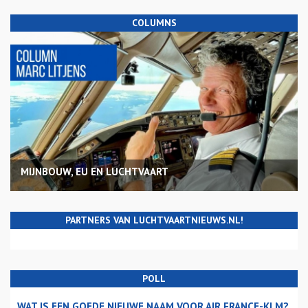
COLUMNS
MIJNBOUW, EU EN LUCHTVAART
PARTNERS VAN LUCHTVAARTNIEUWS.NL!
POLL
WAT IS EEN GOEDE NIEUWE NAAM VOOR AIR FRANCE-KLM?