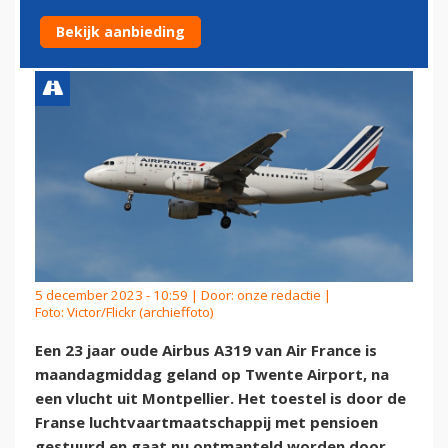
AIRPORT
Bekijk aanbieding
5 december 2023 - 10:59 | Door:
onze redactie
|
Foto: Victor/Flickr (archieffoto)
Een 23 jaar oude Airbus A319 van Air France is
maandagmiddag geland op Twente Airport, na
een vlucht uit Montpellier. Het toestel is door de
Franse luchtvaartmaatschappij met pensioen
gestuurd en gaat nu ontmanteld worden door