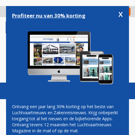
Overslaan
en
x
Digitaal Magazine
Registreer
Check in
naar
Profiteer nu van 30% korting
de
inhoud
gaan
Magazine
Podcasts
Vacatures
Toggl
naviga
Ontvang een jaar lang 30% korting op het beste van
Luchtvaartnieuws en Zakenreisnieuws. Krijg onbeperkt
toegang tot al het nieuws en de bijbehorende Apps.
AIRBUS A319 VAN AIR
Ontvang tevens 12 maanden het Luchtvaartnieuws
FRANCE GELAND OP TWENTE
Magazine in de mail of op de mat.