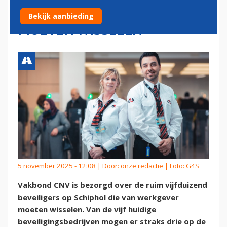
DIE VAN WERKGEVER
Bekijk aanbieding
MOETEN WISSELEN
5 november 2025 - 12:08 | Door:
onze redactie
| Foto: G4S
Vakbond CNV is bezorgd over de ruim vijfduizend
beveiligers op Schiphol die van werkgever
moeten wisselen. Van de vijf huidige
beveiligingsbedrijven mogen er straks drie op de