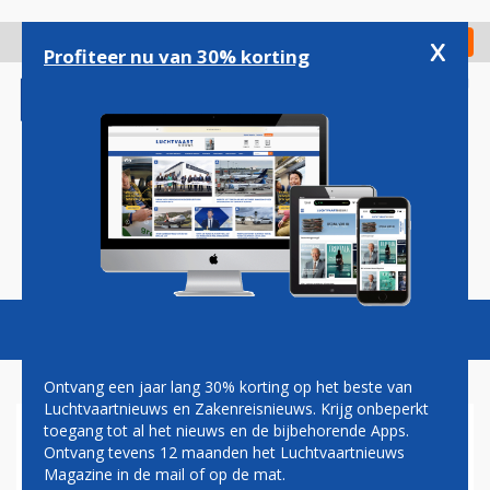
Overslaan
en
x
Digitaal Magazine
Registreer
Check in
naar
Profiteer nu van 30% korting
de
inhoud
gaan
Magazine
Podcasts
Vacatures
Toggl
naviga
Ontvang een jaar lang 30% korting op het beste van
Luchtvaartnieuws en Zakenreisnieuws. Krijg onbeperkt
toegang tot al het nieuws en de bijbehorende Apps.
CNV VREEST ONRUST ONDER
Ontvang tevens 12 maanden het Luchtvaartnieuws
BEVEILIGERS OP SCHIPHOL
Magazine in de mail of op de mat.