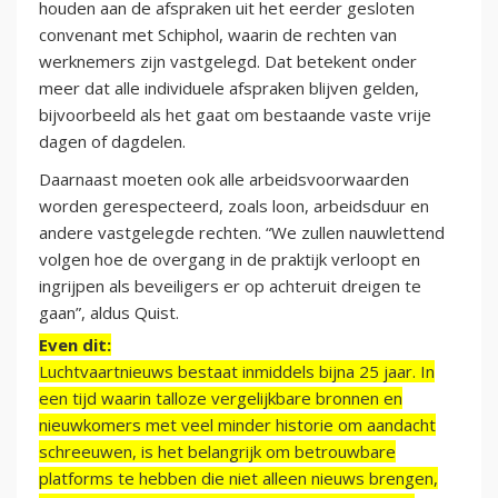
houden aan de afspraken uit het eerder gesloten
convenant met Schiphol, waarin de rechten van
werknemers zijn vastgelegd. Dat betekent onder
meer dat alle individuele afspraken blijven gelden,
bijvoorbeeld als het gaat om bestaande vaste vrije
dagen of dagdelen.
Daarnaast moeten ook alle arbeidsvoorwaarden
worden gerespecteerd, zoals loon, arbeidsduur en
andere vastgelegde rechten. “We zullen nauwlettend
volgen hoe de overgang in de praktijk verloopt en
ingrijpen als beveiligers er op achteruit dreigen te
gaan”, aldus Quist.
Even dit:
Luchtvaartnieuws bestaat inmiddels bijna 25 jaar. In
een tijd waarin talloze vergelijkbare bronnen en
nieuwkomers met veel minder historie om aandacht
schreeuwen, is het belangrijk om betrouwbare
platforms te hebben die niet alleen nieuws brengen,