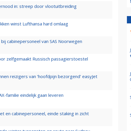
ernood in: streep door vlootuitbreiding
ukken winst Lufthansa hard omlaag
 bij cabinepersoneel van SAS Noorwegen
voor zelfgemaakt Russisch passagierstoestel
nen reizigers van ‘hoofdpijn bezorgend’ easyJet
X-familie eindelijk gaan leveren
t en cabinepersoneel, einde staking in zicht