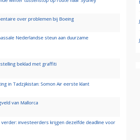
mende winter tussenstop op route naar Sydney
mentaire over problemen bij Boeing
 massale Nederlandse steun aan duurzame
stelling beklad met graffiti
g in Tadzjikistan: Somon Air eerste klant
gveld van Mallorca
verder: investeerders krijgen dezelfde deadline voor