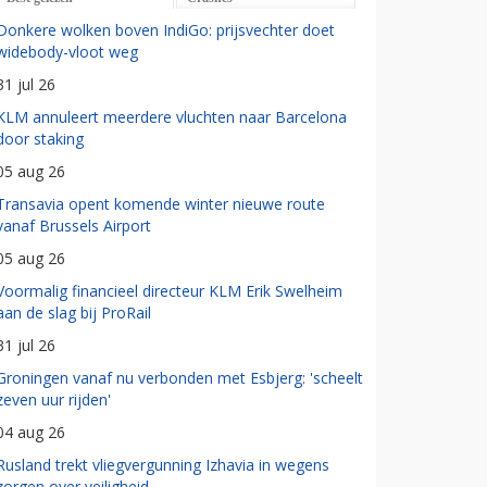
Donkere wolken boven IndiGo: prijsvechter doet
widebody-vloot weg
31 jul 26
KLM annuleert meerdere vluchten naar Barcelona
door staking
05 aug 26
Transavia opent komende winter nieuwe route
vanaf Brussels Airport
05 aug 26
Voormalig financieel directeur KLM Erik Swelheim
aan de slag bij ProRail
31 jul 26
Groningen vanaf nu verbonden met Esbjerg: 'scheelt
zeven uur rijden'
04 aug 26
Rusland trekt vliegvergunning Izhavia in wegens
zorgen over veiligheid