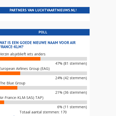
PARTNERS VAN LUCHTVAARTNIEUWS.NL!
POLL
WAT IS EEN GOEDE NIEUWE NAAM VOOR AIR
FRANCE-KLM?
Verzin alsjeblieft iets anders
47% (81 stemmen)
European Airlines Group (EAG)
24% (42 stemmen)
The Blue Group
21% (36 stemmen)
Air-France-KLM-SAS(-TAP)
6% (11 stemmen)
Totaal aantal stemmen: 170