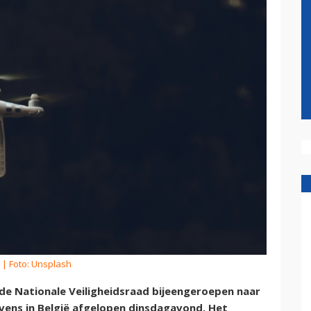
| Foto: Unsplash
de Nationale Veiligheidsraad bijeengeroepen naar
avens in België afgelopen dinsdagavond. Het