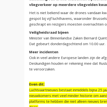
vliegverkeer op meerdere vliegvelden kwam 
Het is niet bekend waar de drones vandaan kw
gespot bij vijf luchthavens, waaronder Brussels
geschrapt en reizigers moesten overnachten op
Veiligheidsraad bijeen
Minister van Binnenlandse Zaken Bernard Quint
Dat gebeurt donderdagochtend om 10.00 uur.
Meer incidenten
Ook in veel andere Europese landen zijn de afg
Deskundigen houden er rekening mee dat Rusla
te veroorzaken.
Even dit:
Luchtvaartnieuws bestaat inmiddels bijna 25 jaa
nieuwkomers met veel minder historie om aand
platforms te hebben die niet alleen nieuws bre
doen.