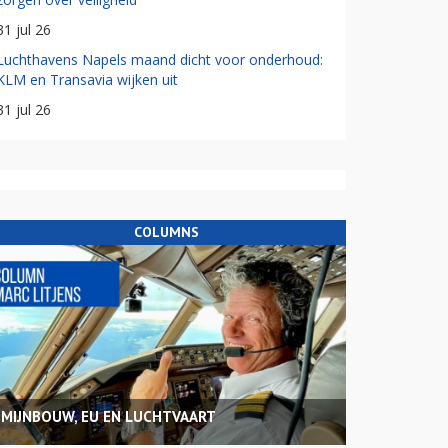
31 jul 26
Luchthavens Napels maand dicht voor onderhoud:
KLM en Transavia wijken uit
31 jul 26
COLUMNS
MIJNBOUW, EU EN LUCHTVAART