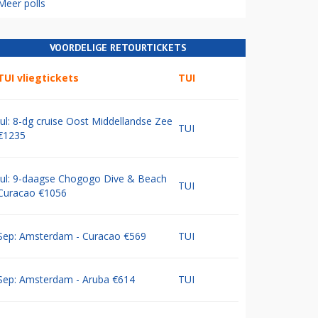
Meer polls
VOORDELIGE RETOURTICKETS
TUI vliegtickets
TUI
Jul: 8-dg cruise Oost Middellandse Zee
TUI
€1235
Jul: 9-daagse Chogogo Dive & Beach
TUI
Curacao €1056
Sep: Amsterdam - Curacao €569
TUI
Sep: Amsterdam - Aruba €614
TUI