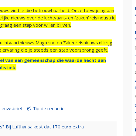
ieuws vind je die betrouwbaarheid. Onze toewijding aan
ijke nieuws over de luchtvaart- en (zaken)reisindustrie
raag een stap voor willen blijven.
Luchtvaartnieuws Magazine en Zakenreisnieuws.nl krijg
e ervaring die je steeds een stap voorsprong geeft.
el van een gemeenschap die waarde hecht aan
listiek.
nieuwsbrief
Tip de redactie
s? Bij Lufthansa kost dat 170 euro extra