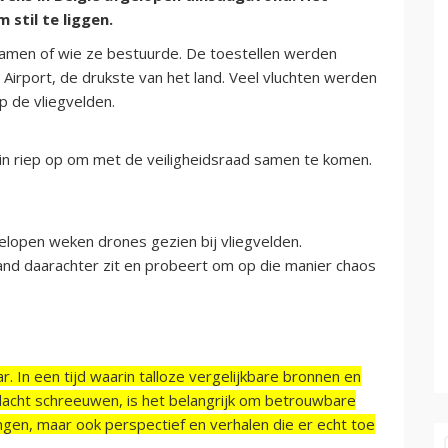
stil te liggen.
amen of wie ze bestuurde. De toestellen werden
 Airport, de drukste van het land. Veel vluchten werden
 de vliegvelden.
in riep op om met de veiligheidsraad samen te komen.
elopen weken drones gezien bij vliegvelden.
nd daarachter zit en probeert om op die manier chaos
r. In een tijd waarin talloze vergelijkbare bronnen en
acht schreeuwen, is het belangrijk om betrouwbare
ngen, maar ook perspectief en verhalen die er echt toe